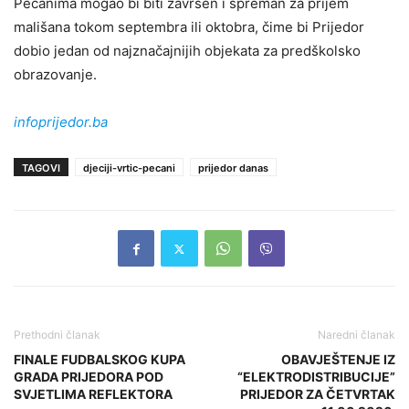
Pećanima mogao bi biti završen i spreman za prijem
mališana tokom septembra ili oktobra, čime bi Prijedor
dobio jedan od najznačajnijih objekata za predškolsko
obrazovanje.
infoprijedor.ba
TAGOVI
djeciji-vrtic-pecani
prijedor danas
Prethodni članak
Naredni članak
FINALE FUDBALSKOG KUPA
OBAVJEŠTENJE IZ
GRADA PRIJEDORA POD
“ELEKTRODISTRIBUCIJE”
SVJETLIMA REFLEKTORA
PRIJEDOR ZA ČETVRTAK