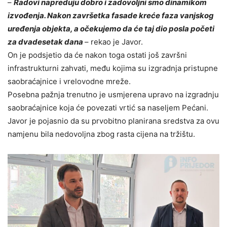
–
Radovi napreduju dobro i zadovoljni smo dinamikom
izvođenja. Nakon završetka fasade kreće faza vanjskog
uređenja objekta, a očekujemo da će taj dio posla početi
za dvadesetak dana
– rekao je Javor.
On je podsjetio da će nakon toga ostati još završni
infrastrukturni zahvati, među kojima su izgradnja pristupne
saobraćajnice i vrelovodne mreže.
Posebna pažnja trenutno je usmjerena upravo na izgradnju
saobraćajnice koja će povezati vrtić sa naseljem Pećani.
Javor je pojasnio da su prvobitno planirana sredstva za ovu
namjenu bila nedovoljna zbog rasta cijena na tržištu.