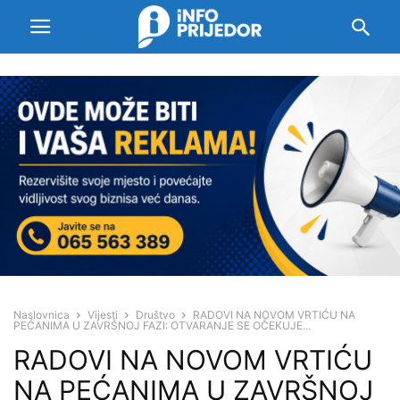
Naslovnica
Vijesti
Društvo
RADOVI NA NOVOM VRTIĆU NA
PEĆANIMA U ZAVRŠNOJ FAZI: OTVARANJE SE OČEKUJE...
RADOVI NA NOVOM VRTIĆU
NA PEĆANIMA U ZAVRŠNOJ