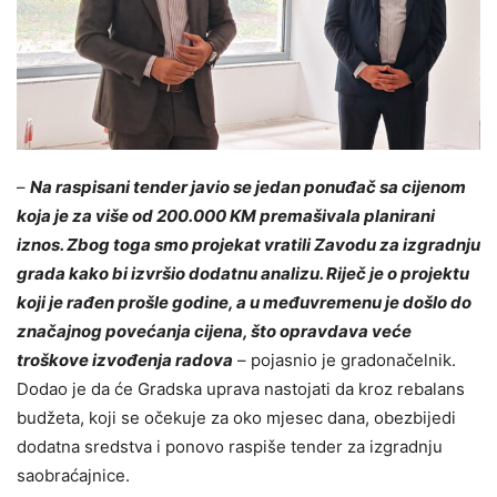
–
Na raspisani tender javio se jedan ponuđač sa cijenom
koja je za više od 200.000 KM premašivala planirani
iznos. Zbog toga smo projekat vratili Zavodu za izgradnju
grada kako bi izvršio dodatnu analizu. Riječ je o projektu
koji je rađen prošle godine, a u međuvremenu je došlo do
značajnog povećanja cijena, što opravdava veće
troškove izvođenja radova
– pojasnio je gradonačelnik.
Dodao je da će Gradska uprava nastojati da kroz rebalans
budžeta, koji se očekuje za oko mjesec dana, obezbijedi
dodatna sredstva i ponovo raspiše tender za izgradnju
saobraćajnice.