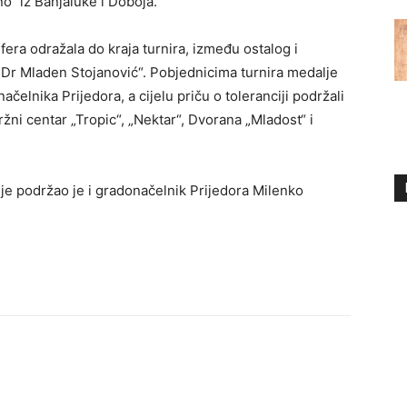
no“ iz Banjaluke i Doboja.
era odražala do kraja turnira, između ostalog i
Dr Mladen Stojanović“. Pobjednicima turnira medalje
čelnika Prijedora, a cijelu priču o toleranciji podržali
tržni centar „Tropic“, „Nektar“, Dvorana „Mladost“ i
e podržao je i gradonačelnik Prijedora Milenko