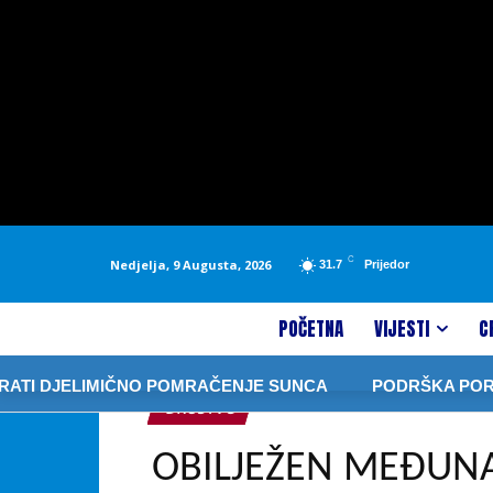
C
Nedjelja, 9 Augusta, 2026
31.7
Prijedor
POČETNA
VIJESTI
C
 DJELIMIČNO POMRAČENJE SUNCA
PODRŠKA PORODICI 
DRUŠTVO
OBILJEŽEN MEĐUN