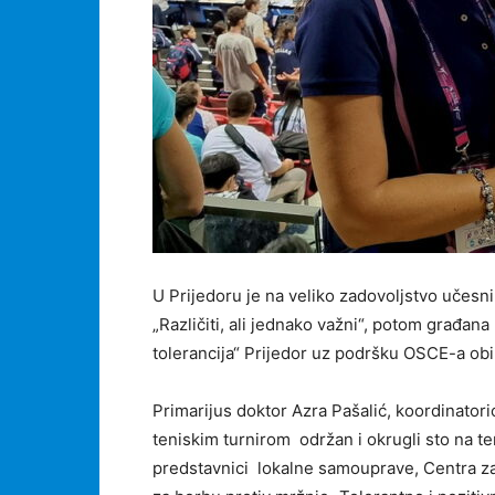
U Prijedoru je na veliko zadovoljstvo učes
„Različiti, ali jednako važni“, potom građana
tolerancija“ Prijedor uz podršku OSCE-a ob
Primarijus doktor Azra Pašalić, koordinatori
teniskim turnirom održan i okrugli sto na te
predstavnici lokalne samouprave, Centra za s