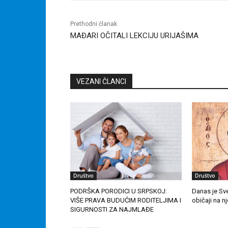
Prethodni članak
MAĐARI OČITALI LEKCIJU URIJAŠIMA
VEZANI ČLANCI
Društvo
Društvo
PODRŠKA PORODICI U SRPSKOJ:
Danas je Sve
VIŠE PRAVA BUDUĆIM RODITELJIMA I
običaji na n
SIGURNOSTI ZA NAJMLAĐE