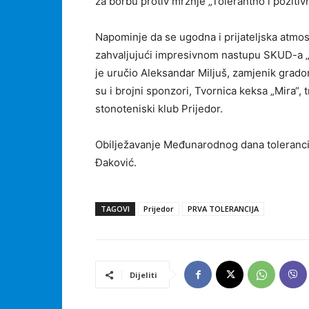
za borbu protiv mržnje „Tolerantno i pozitiv
Napominje da se ugodna i prijateljska atmosf
zahvaljujući impresivnom nastupu SKUD-a „
je uručio Aleksandar Miljuš, zamjenik gradona
su i brojni sponzori, Tvornica keksa „Mira“, 
stonoteniski klub Prijedor.
Obilježavanje Međunarodnog dana tolerancij
Đaković.
TAGOVI
Prijedor
PRVA TOLERANCIJA
Dijeliti