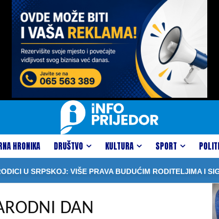
RNA HRONIKA
DRUŠTVO
KULTURA
SPORT
POLIT
U SRPSKOJ: VIŠE PRAVA BUDUĆIM RODITELJIMA I SIGURN
ARODNI DAN