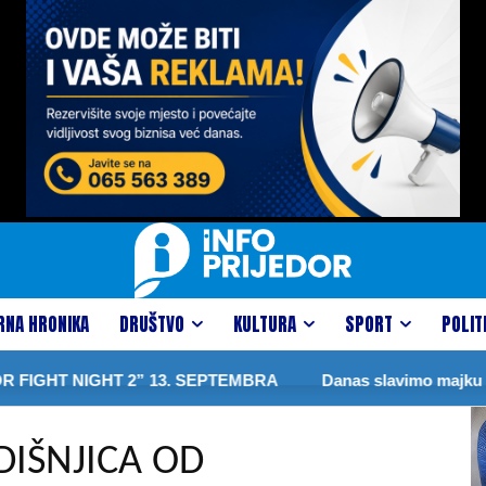
RNA HRONIKA
DRUŠTVO
KULTURA
SPORT
POLIT
HT NIGHT 2” 13. SEPTEMBRA
Danas slavimo majku Presv
DIŠNJICA OD