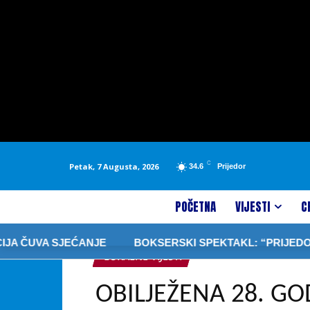
C
Petak, 7 Augusta, 2026
34.6
Prijedor
POČETNA
VIJESTI
C
ČUVA SJEĆANJE
BOKSERSKI SPEKTAKL: “PRIJEDOR FIG
LOKALNE VIJESTI
OBILJEŽENA 28. GO