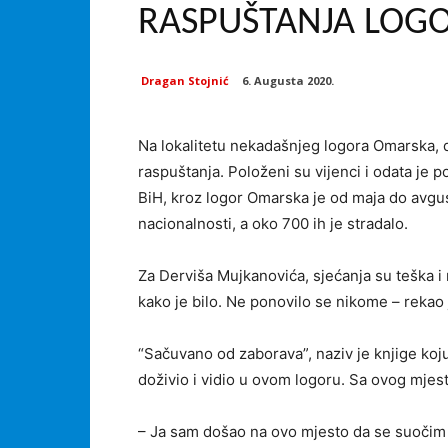
RASPUŠTANJA LOG
Dragan Stojnić
6. Augusta 2020.
Na lokalitetu nekadašnjeg logora Omarska, 
raspuštanja. Položeni su vijenci i odata je
BiH, kroz logor Omarska je od maja do avgus
nacionalnosti, a oko 700 ih je stradalo.
Za Derviša Mujkanovića, sjećanja su teška i 
kako je bilo. Ne ponovilo se nikome – rekao
“Sačuvano od zaborava”, naziv je knjige koju 
doživio i vidio u ovom logoru. Sa ovog mjes
– Ja sam došao na ovo mjesto da se suočim 