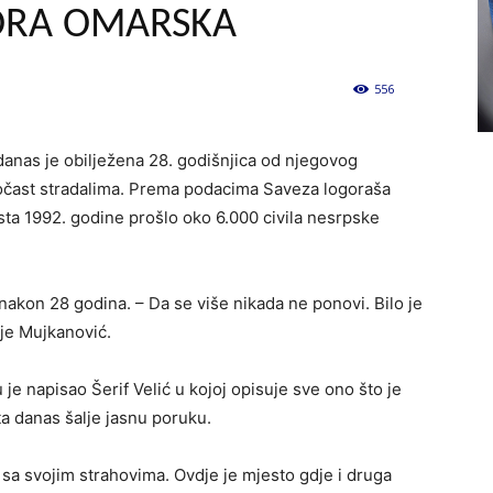
ORA OMARSKA
556
0
danas je obilježena 28. godišnjica od njegovog
 počast stradalima. Prema podacima Saveza logoraša
ta 1992. godine prošlo oko 6.000 civila nesrpske
nakon 28 godina. – Da se više nikada ne ponovi. Bilo je
 je Mujkanović.
je napisao Šerif Velić u kojoj opisuje sve ono što je
ta danas šalje jasnu poruku.
sa svojim strahovima. Ovdje je mjesto gdje i druga