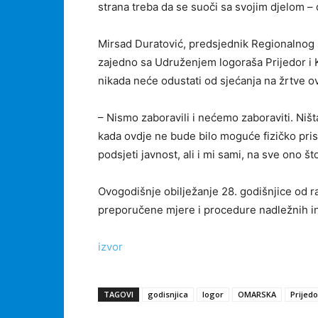
strana treba da se suoči sa svojim djelom – 
Mirsad Duratović, predsjednik Regionalnog 
zajedno sa Udruženjem logoraša Prijedor i K
nikada neće odustati od sjećanja na žrtve o
– Nismo zaboravili i nećemo zaboraviti. Niš
kada ovdje ne bude bilo moguće fizičko prisu
podsjeti javnost, ali i mi sami, na sve ono 
Ovogodišnje obilježanje 28. godišnjice od r
preporučene mjere i procedure nadležnih inst
izvor
TAGOVI
godisnjica
logor
OMARSKA
Prijedo