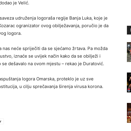
dodao je Velić.
saveza udruženja logoraša regije Banja Luka, koje je
ozarac ogranizator ovog obilježavanja, poručio je da
vog logora.
ta nas neće spriječiti da se sjećamo žrtava. Pa možda
stvo, iznaće se uvijek način kako da se obilježi i
što se dešavalo na ovom mjestu – rekao je Duratović.
aspuštanja logora Omarska, proteklo je uz sve
itucija, u cilju sprečavanja širenja virusa korona.
r