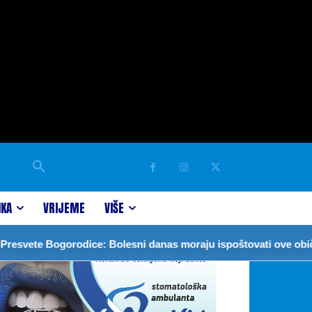
IKA
VRIJEME
VIŠE
ete Bogorodice: Bolesni danas moraju ispoštovati ove običaje