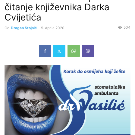
čitanje književnika Darka
Cvijetića
504
Od
Dragan Stojnić
-
9. Aprila 2020.