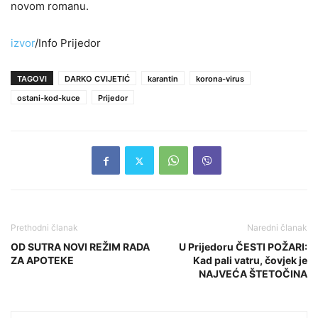
novom romanu.
izvor
/Info Prijedor
TAGOVI
DARKO CVIJETIĆ
karantin
korona-virus
ostani-kod-kuce
Prijedor
Prethodni članak
Naredni članak
OD SUTRA NOVI REŽIM RADA
U Prijedoru ČESTI POŽARI:
ZA APOTEKE
Kad pali vatru, čovjek je
NAJVEĆA ŠTETOČINA