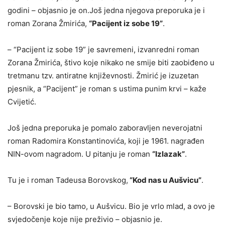
godini – objasnio je on.Još jedna njegova preporuka je i
roman Zorana Žmirića,
“Pacijent iz sobe 19”
.
– “Pacijent iz sobe 19” je savremeni, izvanredni roman
Zorana Žmirića, štivo koje nikako ne smije biti zaobiđeno u
tretmanu tzv. antiratne književnosti. Žmirić je izuzetan
pjesnik, a “Pacijent” je roman s ustima punim krvi – kaže
Cvijetić.
Još jedna preporuka je pomalo zaboravljen neverojatni
roman Radomira Konstantinovića, koji je 1961. nagrađen
NIN-ovom nagradom. U pitanju je roman
“Izlazak”
.
Tu je i roman Tadeusa Borovskog,
“Kod nas u Aušvicu”
.
– Borovski je bio tamo, u Aušvicu. Bio je vrlo mlad, a ovo je
svjedočenje koje nije preživio – objasnio je.