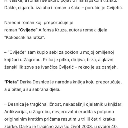
Hrvatske, a roman se skoro pojavio i na srpskom tržištu.
Dakle, cigaretu iza uha i roman u šake – poručio je Cvijetić.
Naredni roman koji preporučuje je
roman
“Cvijeće”
Alfonsa Kruza, autora remek-djela
“Kokoschkina lutka”.
– “Cvijeće” sam kupio sebi za poklon u mojoj omiljenoj
knjižari u Zagrebu. Priča je pitka, dirljiva, brza, a glavni
ženski lik zove se Ivančica Cvijetić – rekao je uz osmjeh.
“Pieta”
Darka Desnice je naredna knjiga koju preporučuje,
a u pitanju su sabrana djela.
– Desnica je tragična ličnost, nekadašnji djelatnik u knjižari
Antikvarijat, u Zagrebu, nevjerovatni erudita s potpuno
originalnim kratkim pričama rasutim u tri ili četiri kratke
zbirke. Darko je tragično završio život 2003. u svojoj 40.