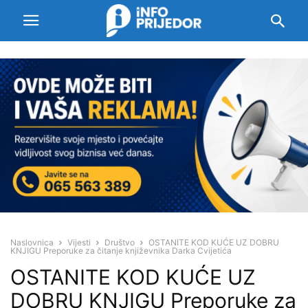
Naslovnica
Vijesti
Društvo
OSTANITE KOD KUĆE UZ DOBRU
KNJIGU Preporuke za čitanje književnika Darka Cvijetića
OSTANITE KOD KUĆE UZ
DOBRU KNJIGU Preporuke za