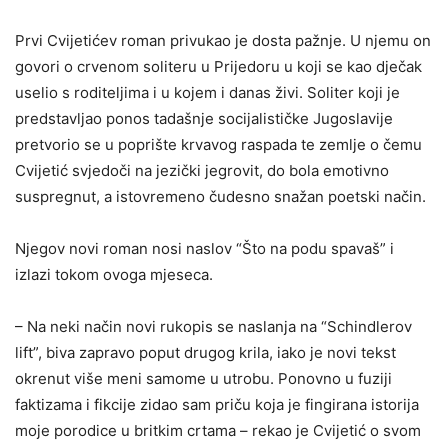
Prvi Cvijetićev roman privukao je dosta pažnje. U njemu on
govori o crvenom soliteru u Prijedoru u koji se kao dječak
uselio s roditeljima i u kojem i danas živi. Soliter koji je
predstavljao ponos tadašnje socijalističke Jugoslavije
pretvorio se u poprište krvavog raspada te zemlje o čemu
Cvijetić svjedoči na jezički jegrovit, do bola emotivno
suspregnut, a istovremeno čudesno snažan poetski način.
Njegov novi roman nosi naslov “Što na podu spavaš” i
izlazi tokom ovoga mjeseca.
– Na neki način novi rukopis se naslanja na “Schindlerov
lift”, biva zapravo poput drugog krila, iako je novi tekst
okrenut više meni samome u utrobu. Ponovno u fuziji
faktizama i fikcije zidao sam priču koja je fingirana istorija
moje porodice u britkim crtama – rekao je Cvijetić o svom