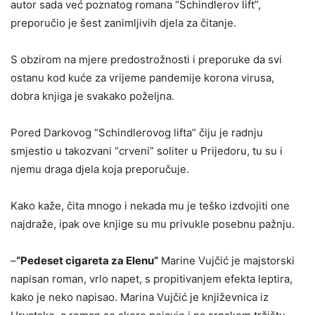
autor sada već poznatog romana “Schindlerov lift”,
preporučio je šest zanimljivih djela za čitanje.
S obzirom na mjere predostrožnosti i preporuke da svi
ostanu kod kuće za vrijeme pandemije korona virusa,
dobra knjiga je svakako poželjna.
Pored Darkovog “Schindlerovog lifta” čiju je radnju
smjestio u takozvani “crveni” soliter u Prijedoru, tu su i
njemu draga djela koja preporučuje.
Kako kaže, čita mnogo i nekada mu je teško izdvojiti one
najdraže, ipak ove knjige su mu privukle posebnu pažnju.
–
“Pedeset cigareta za Elenu”
Marine Vujčić je majstorski
napisan roman, vrlo napet, s propitivanjem efekta leptira,
kako je neko napisao. Marina Vujčić je književnica iz