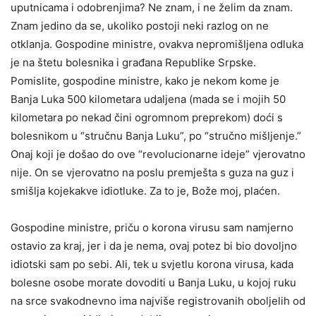
uputnicama i odobrenjima? Ne znam, i ne želim da znam.
Znam jedino da se, ukoliko postoji neki razlog on ne
otklanja. Gospodine ministre, ovakva nepromišljena odluka
je na štetu bolesnika i građana Republike Srpske.
Pomislite, gospodine ministre, kako je nekom kome je
Banja Luka 500 kilometara udaljena (mada se i mojih 50
kilometara po nekad čini ogromnom preprekom) doći s
bolesnikom u “stručnu Banja Luku”, po “stručno mišljenje.”
Onaj koji je došao do ove “revolucionarne ideje” vjerovatno
nije. On se vjerovatno na poslu premješta s guza na guz i
smišlja kojekakve idiotluke. Za to je, Bože moj, plaćen.
Gospodine ministre, priču o korona virusu sam namjerno
ostavio za kraj, jer i da je nema, ovaj potez bi bio dovoljno
idiotski sam po sebi. Ali, tek u svjetlu korona virusa, kada
bolesne osobe morate dovoditi u Banja Luku, u kojoj ruku
na srce svakodnevno ima najviše registrovanih oboljelih od