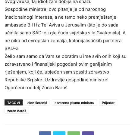
ovog virusa, taj idiotizam dobija na snazi.
Gospodine ministre, ovo pitanje je od narodnog
(nacionalnog) interesa, a ne tamo neko premještanje
ambasade BiH iz Tel Aviva u Jerusalim (što je do sada
učinila samo SAD-e i gle čuda svjetska sila Gvatemala). A
ne niko od evropskih zemalja, kolonijalističkih partnera
SAD-a.
Želio sam samo da Vam se obratim u ime svih onih koji su
zdravstveno i finansijski pogođeni ovim genijalnim
rješenjem, koji će, ubjeđen sam spasiti zdravstvo
Republike Srpske. Uzdravlje gospodine ministre!
Ogorčeni roditelj Zoran Baroš
TAGOVI
alen šeranić
otvoreno pismo ministru
Prijedor
zoran baroš