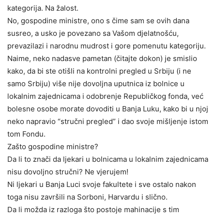
kategorija. Na žalost.
No, gospodine ministre, ono s čime sam se ovih dana
susreo, a usko je povezano sa Vašom djelatnošću,
prevazilazi i narodnu mudrost i gore pomenutu kategoriju.
Naime, neko nadasve pametan (čitajte dokon) je smislio
kako, da bi ste otišli na kontrolni pregled u Srbiju (i ne
samo Srbiju) više nije dovoljna uputnica iz bolnice u
lokalnim zajednicama i odobrenje Republičkog fonda, već
bolesne osobe morate dovoditi u Banja Luku, kako bi u njoj
neko napravio “stručni pregled” i dao svoje mišljenje istom
tom Fondu.
Zašto gospodine ministre?
Da li to znači da ljekari u bolnicama u lokalnim zajednicama
nisu dovoljno stručni? Ne vjerujem!
Ni ljekari u Banja Luci svoje fakultete i sve ostalo nakon
toga nisu završili na Sorboni, Harvardu i slično.
Da li možda iz razloga što postoje mahinacije s tim