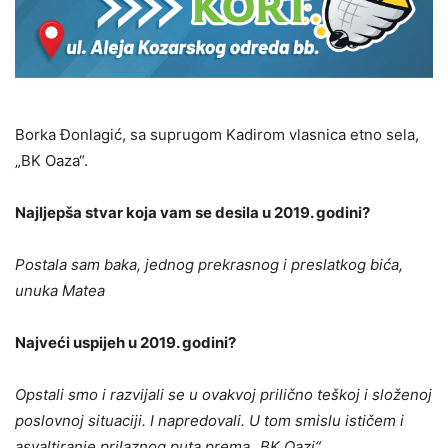
Borka Đonlagić, sa suprugom Kadirom vlasnica etno sela,
„BK Oaza“.
Najljepša stvar koja vam se desila u 2019. godini?
Postala sam baka, jednog prekrasnog i preslatkog bića,
unuka Matea
Najveći uspijeh u 2019. godini?
Opstali smo i razvijali se u ovakvoj prilično teškoj i složenoj
poslovnoj situaciji. I napredovali. U tom smislu ističem i
asvaltiranje prilaznog puta prema „BK Oazi“
.