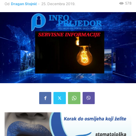
578
Od
Dragan Stojnić
-
25. Decembra 2019.