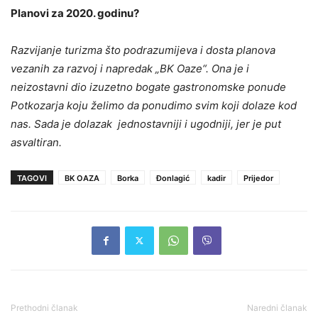
Planovi za 2020. godinu?
Razvijanje turizma što podrazumijeva i dosta planova
vezanih za razvoj i napredak „BK Oaze“. Ona je i
neizostavni dio izuzetno bogate gastronomske ponude
Potkozarja koju želimo da ponudimo svim koji dolaze kod
nas. Sada je dolazak jednostavniji i ugodniji, jer je put
asvaltiran.
TAGOVI
BK OAZA
Borka
Đonlagić
kadir
Prijedor
Prethodni članak
Naredni članak