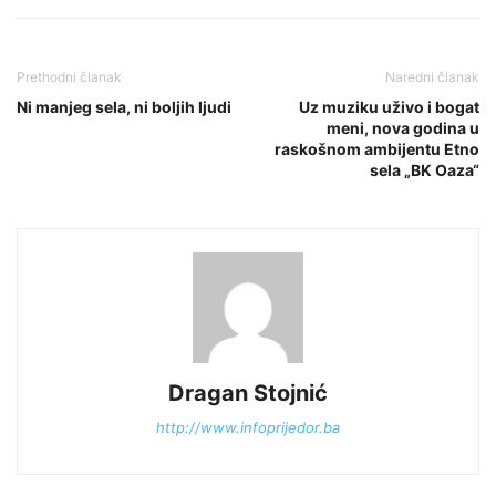
Prethodni članak
Naredni članak
Ni manjeg sela, ni boljih ljudi
Uz muziku uživo i bogat
meni, nova godina u
raskošnom ambijentu Etno
sela „BK Oaza“
Dragan Stojnić
http://www.infoprijedor.ba