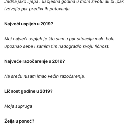
Jedna jako lijepa i uspješna godina u mom životu ali bi ipak
izdvojio par predivnih putovanja.
Najveći uspijeh u 2019?
Moj najveći uspjeh je što sam u par situacija malo bole
upoznao sebe i samim tim nadogradio svoju ličnost.
Najveće razočarenje u 2019?
Na sreću nisam imao većih razočarenja.
Ličnost godine u 2019?
Moja supruga
Želja u ponoć?