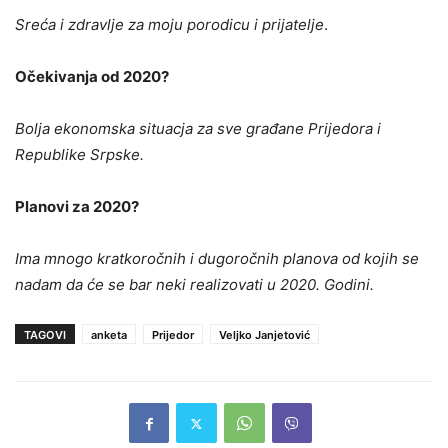
Sreća i zdravlje za moju porodicu i prijatelje
.
Očekivanja od 2020?
Bolja ekonomska situacja za sve građane Prijedora i
Republike Srpske.
Planovi za 2020?
Ima mnogo kratkoročnih i dugoročnih planova od kojih se
nadam da će se bar neki realizovati u 2020. Godini.
TAGOVI
anketa
Prijedor
Veljko Janjetović