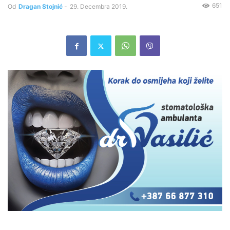
651
Od
Dragan Stojnić
-
29. Decembra 2019.