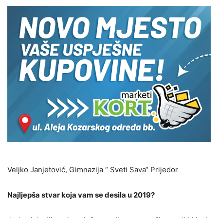
Veljko Janjetović, Gimnazija “ Sveti Sava“ Prijedor
Najljepša stvar koja vam se desila u 2019?