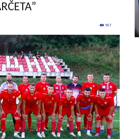
ARČETA”
907
0