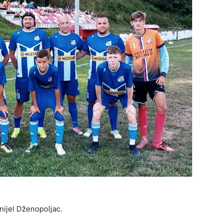
anijel Dženopoljac.