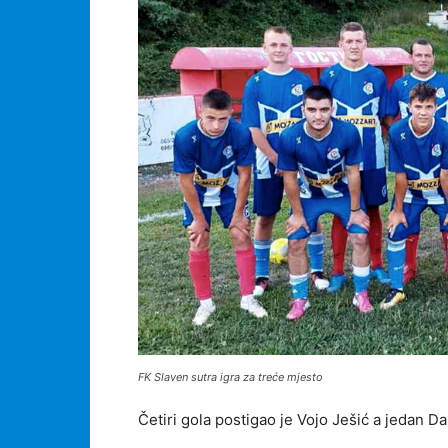
FK Slaven sutra igra za treće mjesto
Četiri gola postigao je Vojo Ješić a jedan D