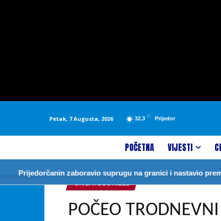
C
Petak, 7 Augusta, 2026
32.3
Prijedor
POČETNA
VIJESTI
C
edorčanin zaboravio suprugu na granici i nastavio prema Njemač
UNCATEGORIZED
POČEO TRODNEVNI 