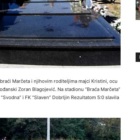
aći Marčeta i njihovim roditelјima majci Kristini, ocu
vođanski Zoran Blagojević. Na stadionu “Braća Marčeta”
“Svodna” i FK “Slaven” Dobrlјin Rezultatom 5:0 slavila