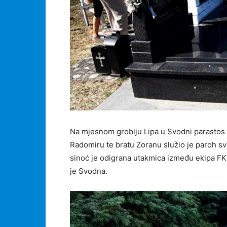
Na mjesnom groblјu Lipa u Svodni parastos br
Radomiru te bratu Zoranu služio je paroh s
sinoć je odigrana utakmica između ekipa FK 
je Svodna.