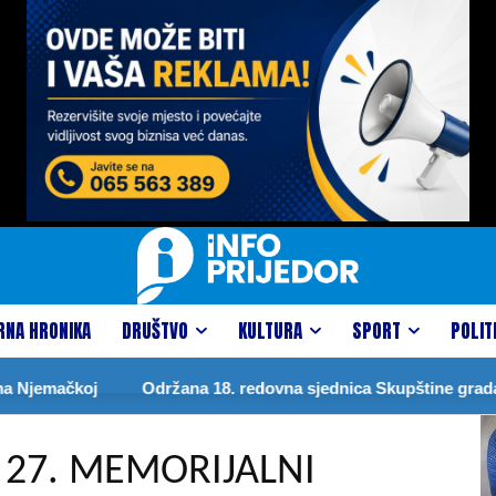
RNA HRONIKA
DRUŠTVO
KULTURA
SPORT
POLIT
koj
Održana 18. redovna sjednica Skupštine grada
DR
27. MEMORIJALNI