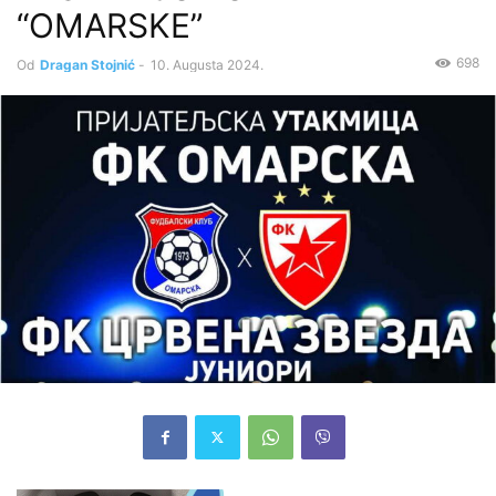
“OMARSKE”
698
Od
Dragan Stojnić
-
10. Augusta 2024.