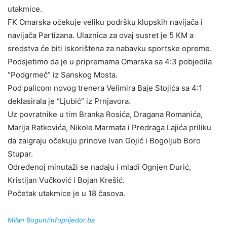
utakmice.
FK Omarska očekuje veliku podršku klupskih navijača i
navijača Partizana. Ulaznica za ovaj susret je 5 KM a
sredstva će biti iskorištena za nabavku sportske opreme.
Podsjetimo da je u pripremama Omarska sa 4:3 pobjedila
“Podgrmeč” iz Sanskog Mosta.
Pod palicom novog trenera Velimira Baje Stojića sa 4:1
deklasirala je “Ljubić” iz Prnjavora.
Uz povratnike u tim Branka Rosića, Dragana Romanića,
Marija Ratkovića, Nikole Marmata i Predraga Lajića priliku
da zaigraju očekuju prinove Ivan Gojić i Bogoljub Boro
Stupar.
Određenoj minutaži se nadaju i mladi Ognjen Đurić,
Kristijan Vučković i Bojan Krešić.
Početak utakmice je u 18 časova.
Milan Bogun/infoprijedor.ba