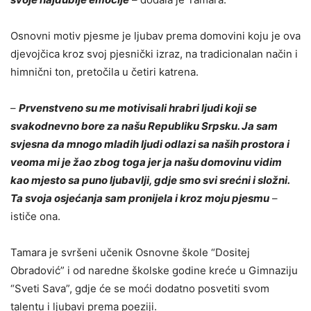
Osnovni motiv pjesme je lјubav prema domovini koju je ova
djevojčica kroz svoj pjesnički izraz, na tradicionalan način i
himnični ton, pretočila u četiri katrena.
–
Prvenstveno su me motivisali hrabri lјudi koji se
svakodnevno bore za našu Republiku Srpsku. Ja sam
svjesna da mnogo mladih lјudi odlazi sa naših prostora i
veoma mi je žao zbog toga jer ja našu domovinu vidim
kao mjesto sa puno lјubavlјi, gd‌je smo svi srećni i složni.
Ta svoja osjećanja sam pronijela i kroz moju pjesmu
–
ističe ona.
Tamara je svršeni učenik Osnovne škole “Dositej
Obradović” i od naredne školske godine kreće u Gimnaziju
“Sveti Sava”, gd‌je će se moći dodatno posvetiti svom
talentu i lјubavi prema poeziji.