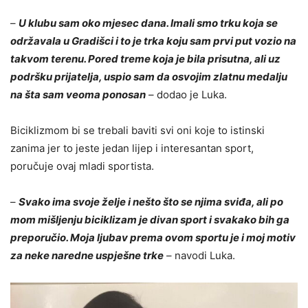
–
U klubu sam oko mjesec dana. Imali smo trku koja se
održavala u Gradišci i to je trka koju sam prvi put vozio na
takvom terenu. Pored treme koja je bila prisutna, ali uz
podršku prijatelјa, uspio sam da osvojim zlatnu medalјu
na šta sam veoma ponosan
– dodao je Luka.
Biciklizmom bi se trebali baviti svi oni koje to istinski
zanima jer to jeste jedan lijep i interesantan sport,
poručuje ovaj mladi sportista.
–
Svako ima svoje želјe i nešto što se njima sviđa, ali po
mom mišlјenju biciklizam je divan sport i svakako bih ga
preporučio. Moja lјubav prema ovom sportu je i moj motiv
za neke naredne uspješne trke
– navodi Luka.