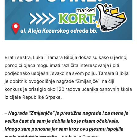
Brat i sestra, Luka i Tamara Bilbija dokaz su kako u jednoj
porodici d‌jeca mogu imati različita interesovanja i biti
pod‌jednako uspješni, svako na svom polјu. Tamara Bilbija
je dobitnik ovogodišnje nagrade “Zmijanjče”, na čiji
konkurs je pristiglo oko 120 radova učenika osnovnih škola
iz cijele Republike Srpske.
–
Nagrada “Zmijanjče” je prestižna nagrada i za mene je
velika čast da sam je dobila iako je nisam očekivala.
Mnogo sam ponosna jer sam kroz ovu pjesmu ispolјila
svoje najdublјe emocije
– dodala je Tamara.