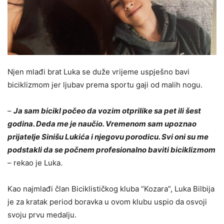
Nјen mlađi brat Luka se duže vrijeme uspješno bavi
biciklizmom jer lјubav prema sportu gaji od malih nogu.
–
Ja sam bicikl počeo da vozim otprilike sa pet ili šest
godina. Deda me je naučio. Vremenom sam upoznao
prijatelјe Sinišu Lukića i njegovu porodicu. Svi oni su me
podstakli da se počnem profesionalno baviti biciklizmom
– rekao je Luka.
Kao najmlađi član Biciklističkog kluba “Kozara”, Luka Bilbija
je za kratak period boravka u ovom klubu uspio da osvoji
svoju prvu medalјu.