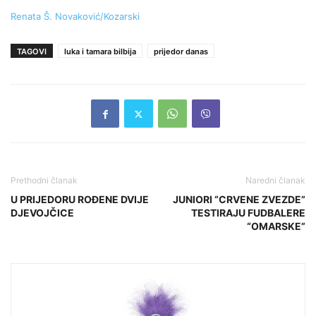
Renata Š. Novaković/Kozarski
TAGOVI
luka i tamara bilbija
prijedor danas
Prethodni članak
Naredni članak
U PRIJEDORU ROĐENE DVIJE
JUNIORI “CRVENE ZVEZDE”
DJEVOJČICE
TESTIRAJU FUDBALERE
“OMARSKE”