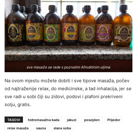
sve masaže se rade s poznatim Afroditinim uljima
Na ovom mjestu možete dobiti i sve tipove masaža, počev
od najtraženije relax, do medicinske, a tad inhalacija, jer se
sve radi u sobi čiji su zidovi, podovi i plafoni prekriveni
solju, gratis.
TAGOVI
hidromasažna kada
jakuzi
posejdon
Prijedor
relax masaža
sauna
slana soba