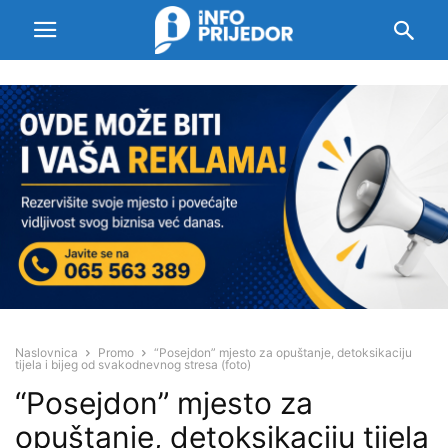
Naslovnica
Promo
“Posejdon” mjesto za opuštanje, detoksikaciju
tijela i bijeg od svakodnevnog stresa (foto)
“Posejdon” mjesto za
opuštanje, detoksikaciju tijela