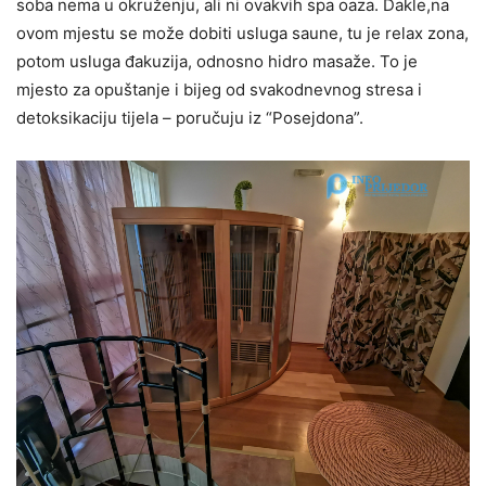
soba nema u okruženju, ali ni ovakvih spa oaza. Dakle,na
ovom mjestu se može dobiti usluga saune, tu je relax zona,
potom usluga đakuzija, odnosno hidro masaže. To je
mjesto za opuštanje i bijeg od svakodnevnog stresa i
detoksikaciju tijela – poručuju iz “Posejdona”.