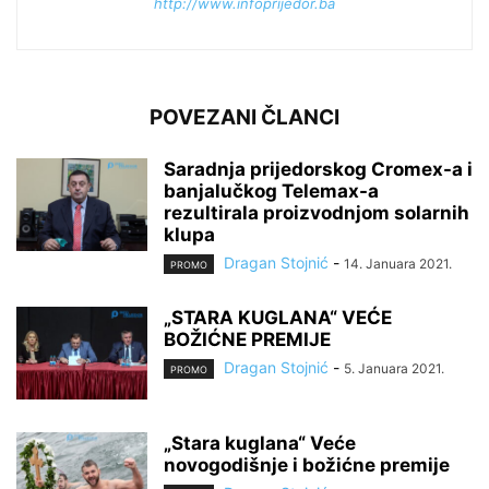
http://www.infoprijedor.ba
POVEZANI ČLANCI
Saradnja prijedorskog Cromex-a i
banjalučkog Telemax-a
rezultirala proizvodnjom solarnih
klupa
Dragan Stojnić
-
14. Januara 2021.
PROMO
„STARA KUGLANA“ VEĆE
BOŽIĆNE PREMIJE
Dragan Stojnić
-
5. Januara 2021.
PROMO
„Stara kuglana“ Veće
novogodišnje i božićne premije