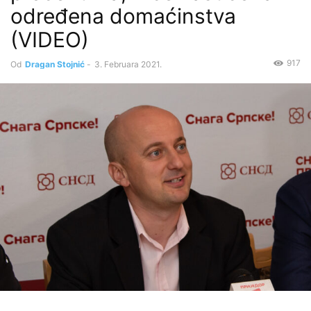
određena domaćinstva
(VIDEO)
917
Od
Dragan Stojnić
-
3. Februara 2021.