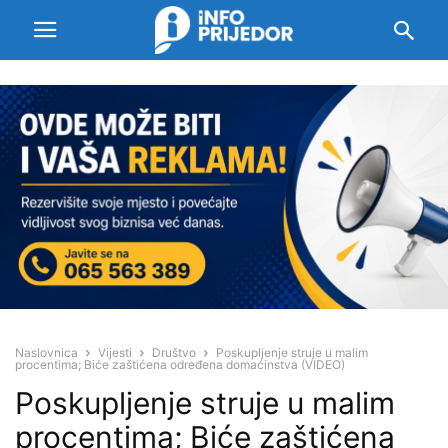
Naslovnica
Vijesti
Društvo
Poskupljenje struje u malim
procentima; Biće zaštićena određena domaćinstva (VIDEO)
Poskupljenje struje u malim
procentima; Biće zaštićena