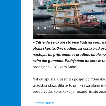
–
Cilj je da se okupi što više ljudi na vodi
obala i korita. Ove godine, za razliku od p
nastojali da pripremimo i uredimo obale nešt
svim tim gumama. Podsjećam da smo ih tad
predsjednik “Čuvara Sane”.
Nakon spusta, učesnici i posjetioci “Sanske
gradskoj plaži. Bila je to prilika i za planir
pored vode, koje, kako je rečeno, imaju znača
D. Sovilj/Kozarski