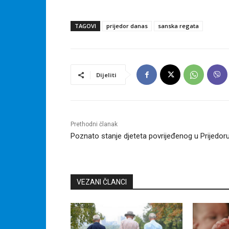
TAGOVI
prijedor danas
sanska regata
Dijeliti
Prethodni članak
Poznato stanje djeteta povrijeđenog u Prijedor
VEZANI ČLANCI