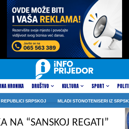
RNA HRONIKA
DRUŠTVO
KULTURA
SPORT
POLIT
ICI SRPSKOJ
MLADI STONOTENISERI IZ SRPSKE I SRBI
A NA “SANSKOJ REGATI”