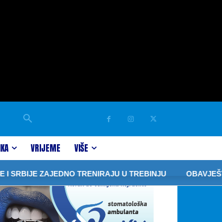
IKA
VRIJEME
VIŠE
JE ZAJEDNO TRENIRAJU U TREBINJU
OBAVJEŠTENJE IZ 