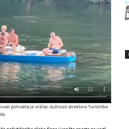
ovali pohvalila je vršilac dužnosti direktora Turističke
da.