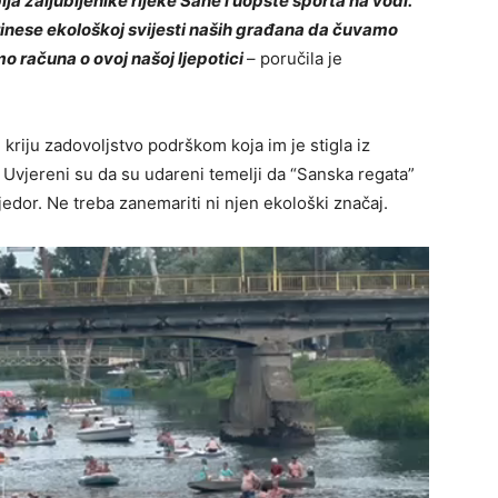
lja zaljubljenike rijeke Sane i uopšte sporta na vodi.
nese ekološkoj svijesti naših građana da čuvamo
o računa o ovoj našoj ljepotici
– poručila je
kriju zadovoljstvo podrškom koja im je stigla iz
te. Uvjereni su da su udareni temelji da “Sanska regata”
jedor. Ne treba zanemariti ni njen ekološki značaj.