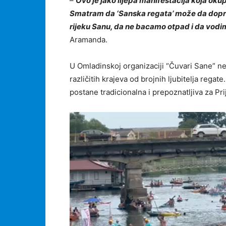
–
Ovo je jako lijepa manifestacija koja okup
Smatram da ‘Sanska regata’ može da dopri
rijeku Sanu, da ne bacamo otpad i da vodim
Aramanda.
U Omladinskoj organizaciji “Čuvari Sane” ne 
različitih krajeva od brojnih ljubitelja rega
postane tradicionalna i prepoznatljiva za Pri