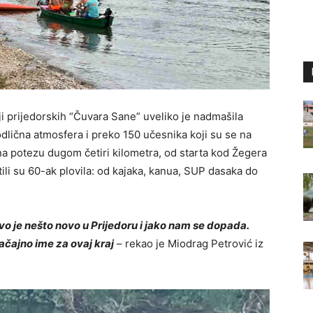
i prijedorskih “Čuvara Sane” uveliko je nadmašila
odlična atmosfera i preko 150 učesnika koji su se na
 na potezu dugom četiri kilometra, od starta kod Žegera
ili su 60-ak plovila: od kajaka, kanua, SUP dasaka do
 je nešto novo u Prijedoru i jako nam se dopada.
ačajno ime za ovaj kraj
– rekao je Miodrag Petrović iz