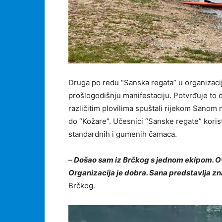
Druga po redu “Sanska regata” u organizacij
prošlogodišnju manifestaciju. Potvrđuje to 
različitim plovilima spuštali rijekom Sanom
do “Kožare”. Učesnici “Sanske regate” korist
standardnih i gumenih čamaca.
–
Došao sam iz Brčkog s jednom ekipom. Ovo
Organizacija je dobra. Sana predstavlja zn
Brčkog.