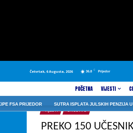
C
Četvrtak, 6 Augusta, 2026
36.8
Prijedor
POČETNA
VIJESTI
C
 PRIJEDOR
SUTRA ISPLATA JULSKIH PENZIJA U REPUBL
VIJESTI
DRUŠTVO
PREKO 150 UČESNIK