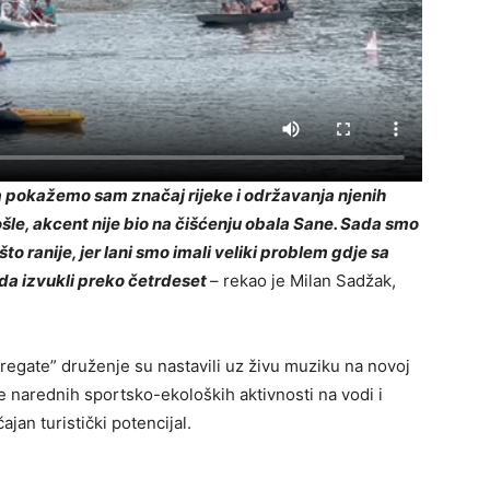
, da pokažemo sam značaj rijeke i održavanja njenih
rošle, akcent nije bio na čišćenju obala Sane. Sada smo
o ranije, jer lani smo imali veliki problem gdje sa
a izvukli preko četrdeset
– rekao je Milan Sadžak,
 regate” druženje su nastavili uz živu muziku na novoj
anje narednih sportsko-ekoloških aktivnosti na vodi i
jan turistički potencijal.