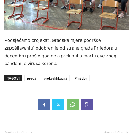
Podsjećamo projekat „Gradske mjere podrške
zapošljavanju“ odobren je od strane grada Prijedora u
decembru prošle godine a prekinut u martu ove zbog
pandemije virusa korona.
TAGOVI
preda
prekvalifikacija
Prijedor
Prethodni članak
Naredni članak