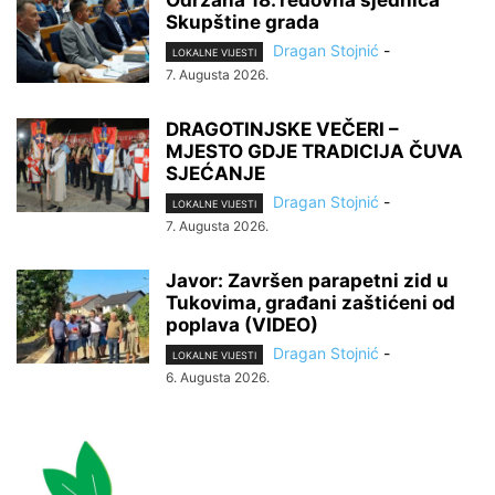
Skupštine grada
Dragan Stojnić
-
LOKALNE VIJESTI
7. Augusta 2026.
DRAGOTINJSKE VEČERI –
MJESTO GDJE TRADICIJA ČUVA
SJEĆANJE
Dragan Stojnić
-
LOKALNE VIJESTI
7. Augusta 2026.
Javor: Završen parapetni zid u
Tukovima, građani zaštićeni od
poplava (VIDEO)
Dragan Stojnić
-
LOKALNE VIJESTI
6. Augusta 2026.