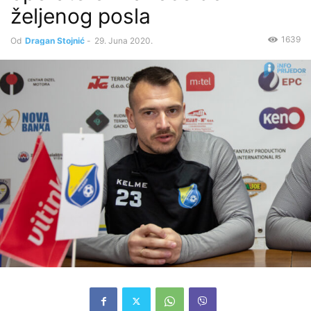
željenog posla
1639
Od
Dragan Stojnić
-
29. Juna 2020.