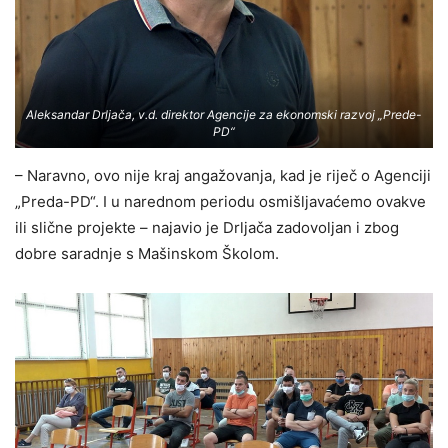
Aleksandar Drljača, v.d. direktor Agencije za ekonomski razvoj „Prede-
PD“
– Naravno, ovo nije kraj angažovanja, kad je riječ o Agenciji
„Preda-PD“. I u narednom periodu osmišljavaćemo ovakve
ili slične projekte – najavio je Drljača zadovoljan i zbog
dobre saradnje s Mašinskom Školom.