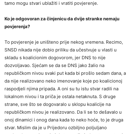
tamo mogu stvari ublažiti i vratiti povjerenje.
Ko je odgovoran za činjenicu da dvije stranke nemaju
povjerenja?
To povjerenje je uništeno prije nekog vremena. Recimo,
SNSD nikada nije dobio priliku da učestvuje u vlasti u
skladu s koalicionim dogovorom, jer DNS to nije
dozvoljavao. Sjećam se da se DNS jako žalio na
republičkom nivou svaki put kada bi prošlo sedam dana, a
da nije realizovano neko imenovanje koje po koalicionoj
raspodjeli njima pripada. A oni su tu istu stvar radili na
lokalnom nivou i ta priča je ostala netaknuta. S druge
strane, sve što se dogovaralo u sklopu koalicije na
republičkom nivou je realizovano. Da li se to dešavalo u
onoj dinamici i onog dana kada to neko hoće, to je druga
stvar. Mislim da je u Prijedoru ozbiljno poljuljano