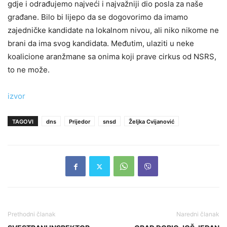
gdje i odrađujemo najveći i najvažniji dio posla za naše
građane. Bilo bi lijepo da se dogovorimo da imamo
zajedničke kandidate na lokalnom nivou, ali niko nikome ne
brani da ima svog kandidata. Međutim, ulaziti u neke
koalicione aranžmane sa onima koji prave cirkus od NSRS,
to ne može.
izvor
TAGOVI
dns
Prijedor
snsd
Željka Cvijanović
Prethodni članak
Naredni članak