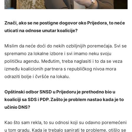
Znači, ako se ne postigne dogovor oko Prijedora, to neće
uticati na odnose unutar koalicije?
Mislim da neće doći do nekih ozbiljnijih poremećaja. Svi se
spremamo za lokalne izbore i svi imamo neku svoju
političku agendu. Međutim, treba naglasiti i to da se veza
između koalicionih partnera s republičkog nivoa mora
odraziti bolje i čvršće na lokalu.
Opštinski odbor SNSD u Prijedoru je prethodno bio u
koaliciji sa SDS i PDP. Zašto je problem nastao kada je to
učinio DNS?
Kao što sam rekla, to su odnosi koji su odavno poremećeni
u tom gradu. Kada je trebalo sanirati te probleme, otišlo se