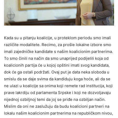
Kada su u pitanju koalicije, u proteklom periodu smo imali
različite modalitete. Recimo, za prošle lokalne izbore smo
imali zajedničke kandidate s našim koalicionim partnerima.
To smo činili na način da smo unaprijed podijelili koja od
koalicionih partija će u kojoj opštini imati svog kandidata,
dok će ga ostali podržati. Ovaj put je data neka sloboda u
smislu da se daje svima da kandiduju koga hoće, ali da se
ne ulazi u koalicije sa onima koji remete rad institucija, koji
prave lakrdiju od parlamenta Srpske i koji ne dozvoljavaju
nijednoj ozbiljnoj temi da joj se priđe na ozbiljan način.
Mislim da oni ne zaslužuju da budu koalicioni partneri na
lokalu našim koalicionim partnerima na republičkom nivou,