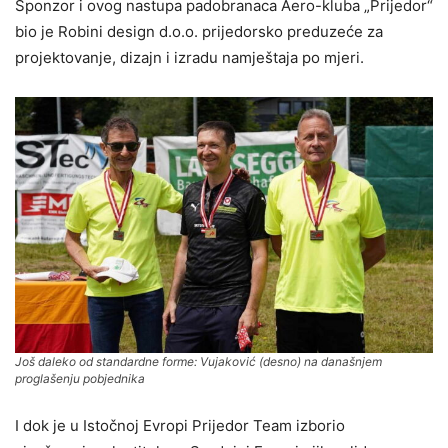
Sponzor i ovog nastupa padobranaca Aero-kluba „Prijedor“
bio je Robini design d.o.o. prijedorsko preduzeće za
projektovanje, dizajn i izradu namještaja po mjeri.
Još daleko od standardne forme: Vujaković (desno) na današnjem
proglašenju pobjednika
I dok je u Istočnoj Evropi Prijedor Team izborio