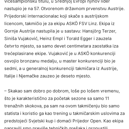
vicešampionsku titulu, u Srednjoj Evropi njihov lider
nastupio je na 57. Otvorenom državnom prvenstvu Austrije.
Prijedorski internacionalac koji skače s austrijskom
licencom, takmičio je za ekipu ASKÖ FSV Linz. Ekipa iz
Gornje Austrije nastupila je u sastavu: Hansjörg Terzer,
Siniša Vujaković, Heinz Empl i Torald Egger i zauzela
četvrto mjesto, sa samo devet centimetara zaostatka iza
trećeplasirane ekipe. Vujaković je u ASKÖ konkurenciji
osvojio bronzanu medalju, u master konkurenciji bio je
sedmi, a u generalnoj konkurenciji takmičara iz Austrije,
Italije i Njemačke zauzeo je deseto mjesto.
– Skakao sam dobro po dobrom, loše po lošem vremenu,
što je karakteristično za početak sezone sa samo 11
trenažnih skokova, pa sam na ovom takmičenju bio samo
statista i koristio ga kao trening u takmičarskim uslovima za
predstojeći Svjetski kup i domaći Prijedor Open. Kao ekipa
napravili smo previše tehničkih grešaka i propustili