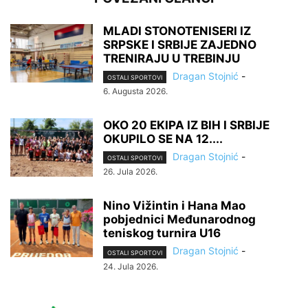
MLADI STONOTENISERI IZ
SRPSKE I SRBIJE ZAJEDNO
TRENIRAJU U TREBINJU
Dragan Stojnić
-
OSTALI SPORTOVI
6. Augusta 2026.
OKO 20 EKIPA IZ BIH I SRBIJE
OKUPILO SE NA 12....
Dragan Stojnić
-
OSTALI SPORTOVI
26. Jula 2026.
Nino Vižintin i Hana Mao
pobjednici Međunarodnog
teniskog turnira U16
Dragan Stojnić
-
OSTALI SPORTOVI
24. Jula 2026.