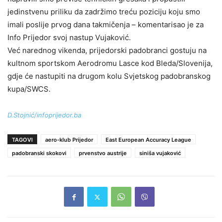
jedinstvenu priliku da zadržimo treću poziciju koju smo
imali poslije prvog dana takmičenja – komentarisao je za
Info Prijedor svoj nastup Vujaković.
Već narednog vikenda, prijedorski padobranci gostuju na
kultnom sportskom Aerodromu Lasce kod Bleda/Slovenija,
gdje će nastupiti na drugom kolu Svjetskog padobranskog
kupa/SWCS.
D.Stojnić/infoprijedor.ba
TAGOVI
aero-klub Prijedor
East European Accuracy League
padobranski skokovi
prvenstvo austrije
siniša vujaković