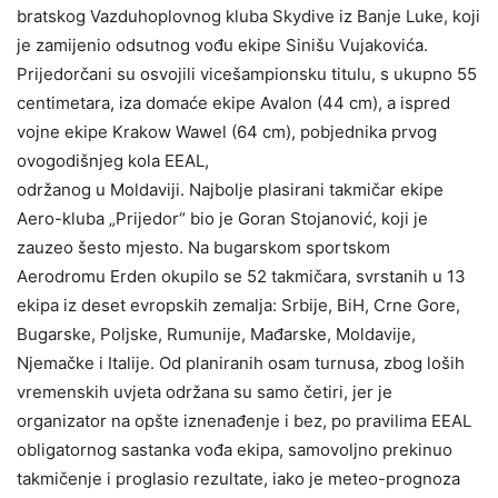
bratskog Vazduhoplovnog kluba Skydive iz Banje Luke, koji
je zamijenio odsutnog vođu ekipe Sinišu Vujakovića.
Prijedorčani su osvojili vicešampionsku titulu, s ukupno 55
centimetara, iza domaće ekipe Avalon (44 cm), a ispred
vojne ekipe Krakow Wawel (64 cm), pobjednika prvog
ovogodišnjeg kola EEAL,
održanog u Moldaviji. Najbolje plasirani takmičar ekipe
Aero-kluba „Prijedor“ bio je Goran Stojanović, koji je
zauzeo šesto mjesto. Na bugarskom sportskom
Aerodromu Erden okupilo se 52 takmičara, svrstanih u 13
ekipa iz deset evropskih zemalja: Srbije, BiH, Crne Gore,
Bugarske, Poljske, Rumunije, Mađarske, Moldavije,
Njemačke i Italije. Od planiranih osam turnusa, zbog loših
vremenskih uvjeta održana su samo četiri, jer je
organizator na opšte iznenađenje i bez, po pravilima EEAL
obligatornog sastanka vođa ekipa, samovoljno prekinuo
takmičenje i proglasio rezultate, iako je meteo-prognoza