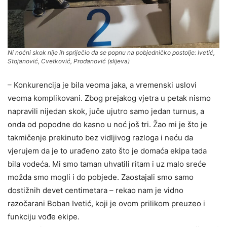
Ni noćni skok nije ih spriječio da se popnu na pobjedničko postolje: Ivetić,
Stojanović, Cvetković, Prodanović (slijeva)
– Konkurencija je bila veoma jaka, a vremenski uslovi
veoma komplikovani. Zbog prejakog vjetra u petak nismo
napravili nijedan skok, juče ujutro samo jedan turnus, a
onda od popodne do kasno u noć još tri. Žao mi je što je
takmičenje prekinuto bez vidljivog razloga i neću da
vjerujem da je to urađeno zato što je domaća ekipa tada
bila vodeća. Mi smo taman uhvatili ritam i uz malo sreće
možda smo mogli i do pobjede. Zaostajali smo samo
dostižnih devet centimetara – rekao nam je vidno
razočarani Boban Ivetić, koji je ovom prilikom preuzeo i
funkciju vođe ekipe.