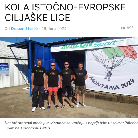
KOLA ISTOČNO-EVROPSKE
CILJAŠKE LIGE
995
Od
Dragan Stojnić
-
16. Juna 2024.
Unatoč srebrnoj medalji iz Montane se vraćaju s neprijatnim utiscima: Prijedor
Team na Aerodromu Erden