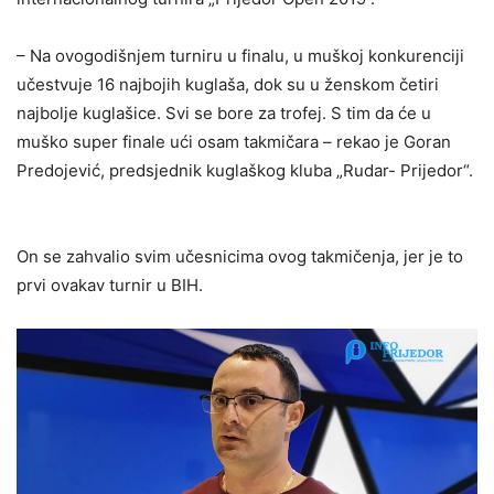
– Na ovogodišnjem turniru u finalu, u muškoj konkurenciji
učestvuje 16 najbojih kuglaša, dok su u ženskom četiri
najbolje kuglašice. Svi se bore za trofej. S tim da će u
muško super finale ući osam takmičara – rekao je Goran
Predojević, predsjednik kuglaškog kluba „Rudar- Prijedor“.
On se zahvalio svim učesnicima ovog takmičenja, jer je to
prvi ovakav turnir u BIH.