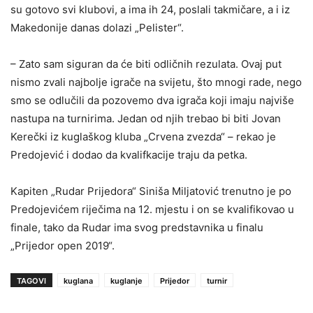
su gotovo svi klubovi, a ima ih 24, poslali takmičare, a i iz
Makedonije danas dolazi „Pelister“.
– Zato sam siguran da će biti odličnih rezulata. Ovaj put
nismo zvali najbolje igrače na svijetu, što mnogi rade, nego
smo se odlučili da pozovemo dva igrača koji imaju najviše
nastupa na turnirima. Jedan od njih trebao bi biti Jovan
Kerečki iz kuglaškog kluba „Crvena zvezda“ – rekao je
Predojević i dodao da kvalifkacije traju da petka.
Kapiten „Rudar Prijedora“ Siniša Miljatović trenutno je po
Predojevićem riječima na 12. mjestu i on se kvalifikovao u
finale, tako da Rudar ima svog predstavnika u finalu
„Prijedor open 2019“.
TAGOVI
kuglana
kuglanje
Prijedor
turnir