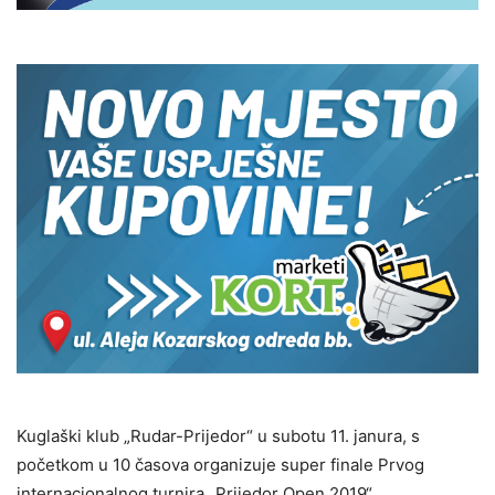
Kuglaški klub „Rudar-Prijedor“ u subotu 11. janura, s
početkom u 10 časova organizuje super finale Prvog
internacionalnog turnira „Prijedor Open 2019“.