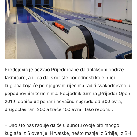
Predojević je pozvao Prijedorčane da dolaksom podrže
takmičare, ali i da da iskoriste pogodnosti koje nudi
kuglana koja će po njegovim riječima raditi svakodnevno, u
popodnevnim terminima. Pobjednik turnira „Prijedor Open
2019“ dobiće uz pehar i novačnu nagradu od 300 evra,
drugoplasirani 200 a treće 100 evra i tako redom…
– Ono što nas raduje da će u subotu ovdje biti mnogo
kuglaša iz Slovenije, Hrvatske, nešto manje iz Srbije, iz BH