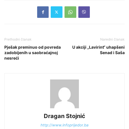
Prethodni članak
Naredni članak
Pješak preminuo od povreda
U akciji „Lavirint“ uhapšeni
zadobijenih u saobraćajnoj
Senad i Saša
nesreći
Dragan Stojnić
http://www.infoprijedor.ba