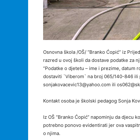
Osnovna škola /OŠ/ “Branko Ćopić” iz Prijedor
razred u ovoj školi da dostave podatke za nj
“Podatke o djetetu – ime i prezime, datum r
dostaviti `Viberom` na broj 065/140-846 il
sonjakovacevic13@yahoo.com ili os062@skol
Kontakt osoba je školski pedagog Sonja Kov
Iz OŠ “Branko Ćopić” napominju da djecu koj
potrebno ponovo evidentirati jer ova vasp
o njima.