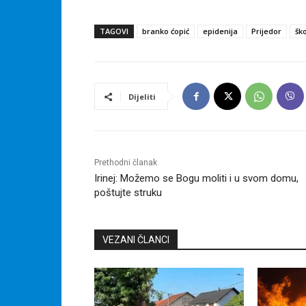
TAGOVI
branko ćopić
epidenija
Prijedor
šk
Dijeliti
Prethodni članak
Irinej: Možemo se Bogu moliti i u svom domu,
poštujte struku
VEZANI ČLANCI