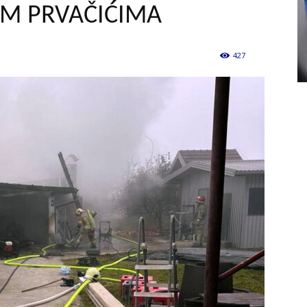
IM PRVAČIĆIMA
427
0