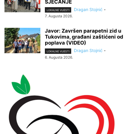
SJEĆANJE
Dragan Stojnić
-
LOKALNE VIJESTI
7. Augusta 2026.
Javor: Završen parapetni zid u
Tukovima, građani zaštićeni od
poplava (VIDEO)
Dragan Stojnić
-
LOKALNE VIJESTI
6. Augusta 2026.