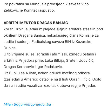
Po povratku sa Mundijala predsjednik saveza Vico
Zeljković je Komitet raspustio.
ARBITRI I MENTOR DRAGAN BANJAC
Zoran Grbić je jedan iz plejade sjajnih arbitara stasalih pod
okriljem Dragana Banjca, nekadašnjeg člana Komisije za
sudije i suđenje Fudbalskog saveza BiH iz Kozarske
Dubice.
U to vrijeme su se izgradili i afirmisali, između ostalih i
arbitri iz Prijedora prije: Luka Bilbija, Sreten Udovičić,
Dragan Keranović i Igor Radaković.
Uz Bilbiju sa A liste, nakon odluke Izvršnog odbora
(zasjedali u Americi) ostao je na B listi Goran Ilinčić. Očito
da su i sudije vezali za rezultat klubova regije Prijedor.
Milan Bogun/infoprijedor.ba