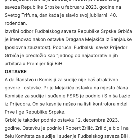
saveza Republike Srpske u februaru 2023. godine na
Svetog Trifuna, dan kada je slavio svoj jubilarni, 40.
rođendan.
Izvršni odbor Fudbalskog saveza Republike Srpske Grbića
je imenovao nakon ostavke Dragana Mejakića iz Banjaluke
(poslovna zauzetost). Područni Fudbalski savez Prijedor
Grbića je predložio kao “jednog od najautorativinijih
arbitara u Premijer ligi BiH.
OSTAVKE
A da članstvo u Komisiji za sudije nije baš atraktivno
govore i ostavke. Prije Mejakića ostavku na mjesto člana
Komisije za sudije i suđenje FSRS je podnio i Siniša Lazić
iz Prijedora. On se kasnije našao na listi kontrolora m:tel
Prve lige Republike Srpske.
Grbić je također podnio ostavku 12. decembra 2023.
godine. Ostavku je podnio i Robert Zrilić. Zrilić je bio i na
čelu Komiteta za sudije i suđenje Fudbalskog saveza BiH.