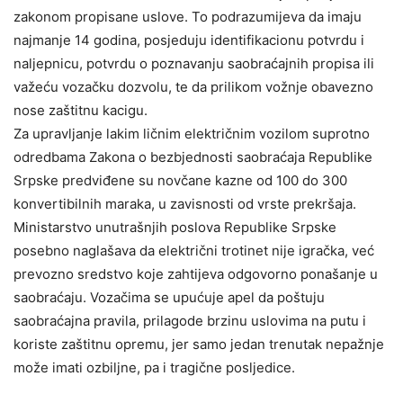
zakonom propisane uslove. To podrazumijeva da imaju
najmanje 14 godina, posjeduju identifikacionu potvrdu i
naljepnicu, potvrdu o poznavanju saobraćajnih propisa ili
važeću vozačku dozvolu, te da prilikom vožnje obavezno
nose zaštitnu kacigu.
Za upravljanje lakim ličnim električnim vozilom suprotno
odredbama Zakona o bezbjednosti saobraćaja Republike
Srpske predviđene su novčane kazne od 100 do 300
konvertibilnih maraka, u zavisnosti od vrste prekršaja.
Ministarstvo unutrašnjih poslova Republike Srpske
posebno naglašava da električni trotinet nije igračka, već
prevozno sredstvo koje zahtijeva odgovorno ponašanje u
saobraćaju. Vozačima se upućuje apel da poštuju
saobraćajna pravila, prilagode brzinu uslovima na putu i
koriste zaštitnu opremu, jer samo jedan trenutak nepažnje
može imati ozbiljne, pa i tragične posljedice.