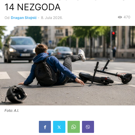
14 NEZGODA
470
Od
Dragan Stojnić
-
8. Jula 2026.
Foto: A.I.