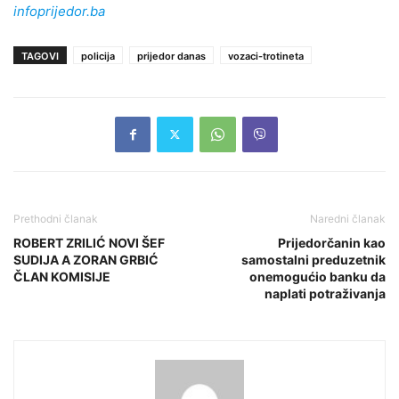
infoprijedor.ba
TAGOVI
policija
prijedor danas
vozaci-trotineta
Prethodni članak
Naredni članak
ROBERT ZRILIĆ NOVI ŠEF
Prijedorčanin kao
SUDIJA A ZORAN GRBIĆ
samostalni preduzetnik
ČLAN KOMISIJE
onemogućio banku da
naplati potraživanja