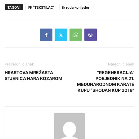
TAGOVI
FK "TEKSTILAC"
fk rudar-prijedor
Prethodni članak
Naredni članak
HRASTOVA MREŽASTA
“REGENERACIJA”
STJENICA HARA KOZAROM
POBJEDNIK NA 21.
MEĐUNARODNOM KARATE
KUPU “SHODAN KUP 2019”