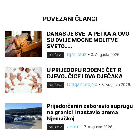
POVEZANI ČLANCI
DANAS JE SVETA PETKA A OVO
SU DVIJE MOĆNE MOLITVE
SVETOJ...
Igor Jauz
-
8. Augusta 2026.
DRUŠTVO
U PRIJEDORU ROĐENE ČETIRI
DJEVOJČICE I DVA DJEČAKA
Dragan Stojnić
-
8. Augusta 2026.
DRUŠTVO
Prijedorčanin zaboravio suprugu
na granici i nastavio prema
Njemačkoj
admin
-
7. Augusta 2026.
DRUŠTVO