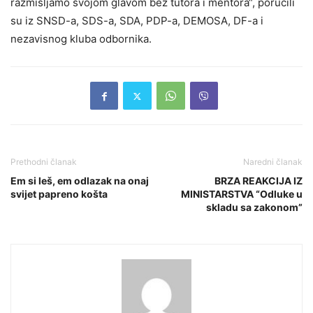
razmišljamo svojom glavom bez tutora i mentora“, poručili
su iz SNSD-a, SDS-a, SDA, PDP-a, DEMOSA, DF-a i
nezavisnog kluba odbornika.
Prethodni članak
Naredni članak
Em si leš, em odlazak na onaj
BRZA REAKCIJA IZ
svijet papreno košta
MINISTARSTVA “Odluke u
skladu sa zakonom”