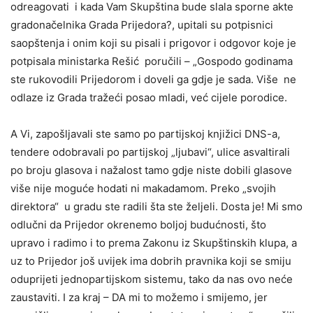
odreagovati i kada Vam Skupština bude slala sporne akte
gradonačelnika Grada Prijedora?, upitali su potpisnici
saopštenja i onim koji su pisali i prigovor i odgovor koje je
potpisala ministarka Rešić poručili – „Gospodo godinama
ste rukovodili Prijedorom i doveli ga gdje je sada. Više ne
odlaze iz Grada tražeći posao mladi, već cijele porodice.
A Vi, zapošljavali ste samo po partijskoj knjižici DNS-a,
tendere odobravali po partijskoj „ljubavi“, ulice asvaltirali
po broju glasova i nažalost tamo gdje niste dobili glasove
više nije moguće hodati ni makadamom. Preko „svojih
direktora“ u gradu ste radili šta ste željeli. Dosta je! Mi smo
odlučni da Prijedor okrenemo boljoj budućnosti, što
upravo i radimo i to prema Zakonu iz Skupštinskih klupa, a
uz to Prijedor još uvijek ima dobrih pravnika koji se smiju
oduprijeti jednopartijskom sistemu, tako da nas ovo neće
zaustaviti. I za kraj – DA mi to možemo i smijemo, jer