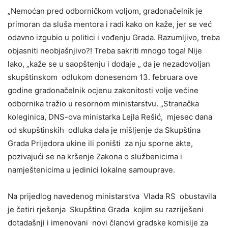
„Nemoćan pred odborničkom voljom, gradonačelnik je
primoran da sluša mentora i radi kako on kaže, jer se već
odavno izgubio u politici i vođenju Grada. Razumljivo, treba
objasniti neobjašnjivo?! Treba sakriti mnogo toga! Nije
lako, „kaže se u saopštenju i dodaje „ da je nezadovoljan
skupštinskom odlukom donesenom 13. februara ove
godine gradonačelnik ocjenu zakonitosti volje većine
odbornika tražio u resornom ministarstvu. „Stranačka
koleginica, DNS-ova ministarka Lejla Rešić, mjesec dana
od skupštinskih odluka dala je mišljenje da Skupština
Grada Prijedora ukine ili poništi za nju sporne akte,
pozivajući se na kršenje Zakona o službenicima i
namještenicima u jedinici lokalne samouprave.
Na prijedlog navedenog ministarstva Vlada RS obustavila
je četiri rješenja Skupštine Grada kojim su razriješeni
dotadašnji i imenovani novi članovi gradske komisije za