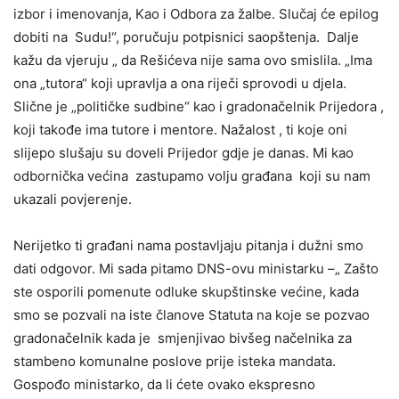
izbor i imenovanja, Kao i Odbora za žalbe. Slučaj će epilog
dobiti na Sudu!“, poručuju potpisnici saopštenja. Dalje
kažu da vjeruju „ da Rešićeva nije sama ovo smislila. „Ima
ona „tutora“ koji upravlja a ona riječi sprovodi u djela.
Slične je „političke sudbine“ kao i gradonačelnik Prijedora ,
koji takođe ima tutore i mentore. Nažalost , ti koje oni
slijepo slušaju su doveli Prijedor gdje je danas. Mi kao
odbornička većina zastupamo volju građana koji su nam
ukazali povjerenje.
Nerijetko ti građani nama postavljaju pitanja i dužni smo
dati odgovor. Mi sada pitamo DNS-ovu ministarku –„ Zašto
ste osporili pomenute odluke skupštinske većine, kada
smo se pozvali na iste članove Statuta na koje se pozvao
gradonačelnik kada je smjenjivao bivšeg načelnika za
stambeno komunalne poslove prije isteka mandata.
Gospođo ministarko, da li ćete ovako ekspresno