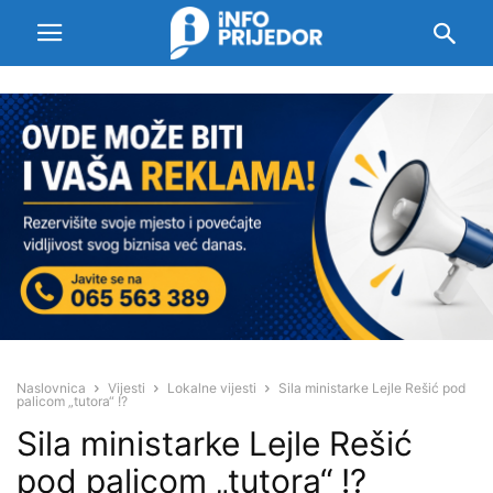
Naslovnica
Vijesti
Lokalne vijesti
Sila ministarke Lejle Rešić pod
palicom „tutora“ !?
Sila ministarke Lejle Rešić
pod palicom „tutora“ !?