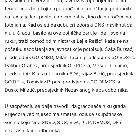
javašluku, malverzacijama, favorizovanju pojedinaca na
tenderima zbog kojih trpe građani, namještanju podobnih
na funkcije koji postaju nezamjenljivi, kao da su rođeni sa
foteljama. Kad osjeti da gubi, prijedorski DNS, naviknut da
mu u Gradu–bastionu ove političke partije ide „sve na
ruku“, traži pomoć od ministarke Lejle Rešić“, kaže se na
početku saopštenja za javnost koje potpisuju Saša Bursać,
predsjednik GO SNSD, Milan Tubin, predsjednik GO SDS-a.
Dalibor Grabež, predsjednik GO PDP-a, Mesud Trnjanin,
predsjednik Kluba odbornika SDA, Nijaz Brkić, predsjednik
GO DF-a, Tomislav Prpoš, predsjednik GO DEMOS-a i
Duško Miletić, predsjednik Nezavisnog kluba odbornika.
U saopštenju se dalje navodi „da gradonačelniku grada
Prijedora već mjesecima smetaju odluke skupštinske
većine koju čine SNSD, SDS, SDA, PDP, DEMOS, DF i
nezavisni klub odbornika.