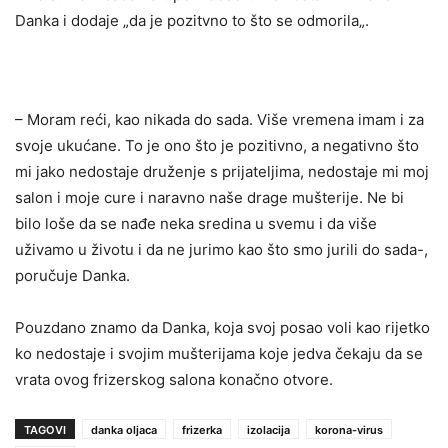
Danka i dodaje „da je pozitvno to što se odmorila„.
– Moram reći, kao nikada do sada. Više vremena imam i za
svoje ukućane. To je ono što je pozitivno, a negativno što
mi jako nedostaje druženje s prijateljima, nedostaje mi moj
salon i moje cure i naravno naše drage mušterije. Ne bi
bilo loše da se nađe neka sredina u svemu i da više
uživamo u životu i da ne jurimo kao što smo jurili do sada-,
poručuje Danka.
Pouzdano znamo da Danka, koja svoj posao voli kao rijetko
ko nedostaje i svojim mušterijama koje jedva čekaju da se
vrata ovog frizerskog salona konačno otvore.
TAGOVI
danka oljaca
frizerka
izolacija
korona-virus