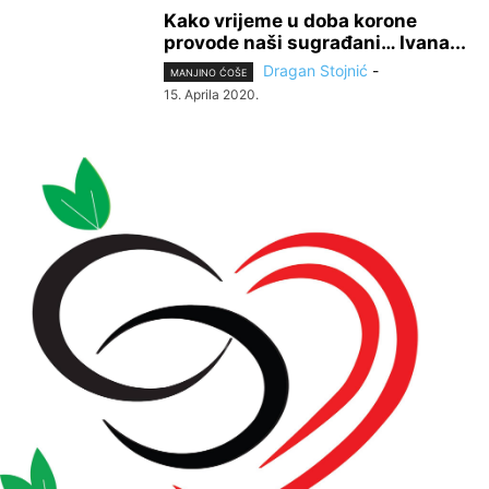
Kako vrijeme u doba korone
provode naši sugrađani… Ivana...
Dragan Stojnić
-
MANJINO ĆOŠE
15. Aprila 2020.