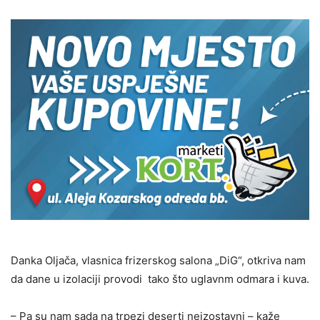
Danka Oljača, vlasnica frizerskog salona „DiG“, otkriva nam
da dane u izolaciji provodi tako što uglavnm odmara i kuva.
– Pa su nam sada na trpezi deserti neizostavni – kaže