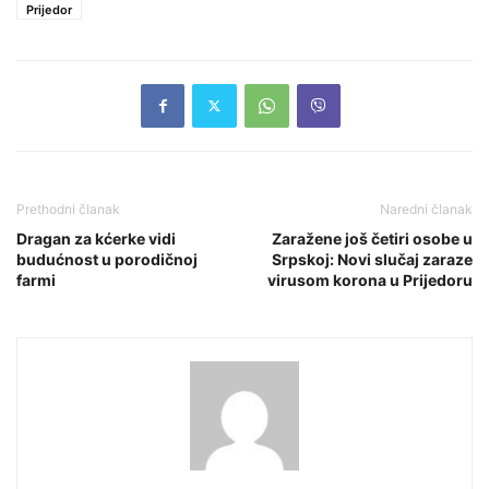
Prijedor
Prethodni članak
Naredni članak
Dragan za kćerke vidi
Zaražene još četiri osobe u
budućnost u porodičnoj
Srpskoj: Novi slučaj zaraze
farmi
virusom korona u Prijedoru