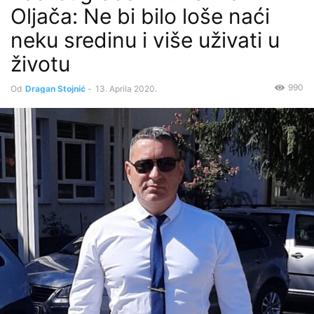
Oljača: Ne bi bilo loše naći
neku sredinu i više uživati u
životu
990
Od
Dragan Stojnić
-
13. Aprila 2020.