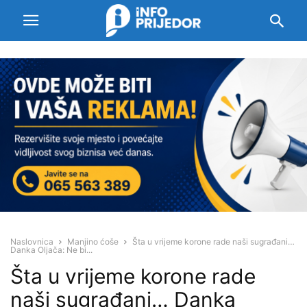
Naslovnica
Manjino ćoše
Šta u vrijeme korone rade naši sugrađani…
Danka Oljača: Ne bi...
Šta u vrijeme korone rade
naši sugrađani… Danka