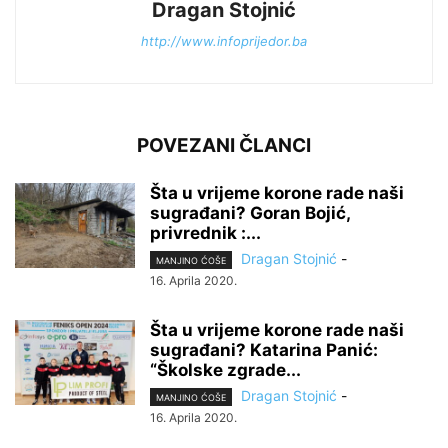
Dragan Stojnić
http://www.infoprijedor.ba
POVEZANI ČLANCI
Šta u vrijeme korone rade naši
sugrađani? Goran Bojić,
privrednik :...
Dragan Stojnić
-
MANJINO ĆOŠE
16. Aprila 2020.
Šta u vrijeme korone rade naši
sugrađani? Katarina Panić:
“Školske zgrade...
Dragan Stojnić
-
MANJINO ĆOŠE
16. Aprila 2020.