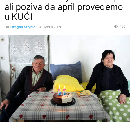
ali poziva da april provedemo
u KUĆI
750
Od
Dragan Stojnić
-
4. Aprila 2020.