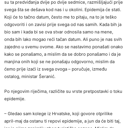
su ta predviđanja dvije po dvije sedmice, razmišljajući prije
svega šta se dešava kod nas i u okolini. Epidemija će stati.
Koji će to tačno datum, često me to pitaju, na to je teško
odgovoriti i on zavisi prije svega od nas samih. Kada bih ja
bio sam i kada bi se ova stvar odnosila samo na mene,
onda bih lako mogao reći tačan datum. Ali puno je nas svih
zajedno u svemu ovome. Ako se nastavimo ponašati onako
kako se ponašamo, a mislim da se dobro ponašamo i da je
manjina onih koji se ne ponašaju odgovorno, mislim da
ćemo prije izaći iz svega ovoga – poručuje, između
ostalog, ministar Šeranić.
Po njegovim riječima, različite su vrste pretpostavki o toku
epidemije.
– Gledao sam kolege iz Hrvatske, koji govore otprilike
april-maj da ostanu ti repovi epidemije, a jun da će biti taj,