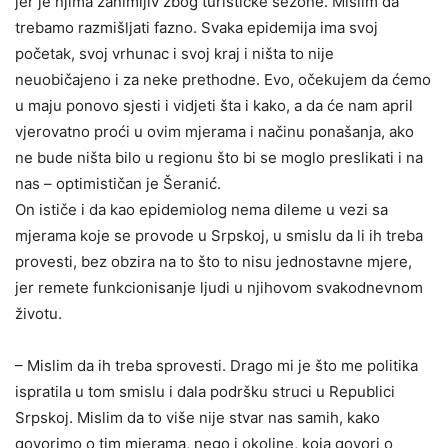
jer je njima zanimljiv zbog turističke sezone. Mislim da
trebamo razmišljati fazno. Svaka epidemija ima svoj
početak, svoj vrhunac i svoj kraj i ništa to nije
neuobičajeno i za neke prethodne. Evo, očekujem da ćemo
u maju ponovo sjesti i vidjeti šta i kako, a da će nam april
vjerovatno proći u ovim mjerama i načinu ponašanja, ako
ne bude ništa bilo u regionu što bi se moglo preslikati i na
nas – optimističan je Šeranić.
On ističe i da kao epidemiolog nema dileme u vezi sa
mjerama koje se provode u Srpskoj, u smislu da li ih treba
provesti, bez obzira na to što to nisu jednostavne mjere,
jer remete funkcionisanje ljudi u njihovom svakodnevnom
životu.
– Mislim da ih treba sprovesti. Drago mi je što me politika
ispratila u tom smislu i dala podršku struci u Republici
Srpskoj. Mislim da to više nije stvar nas samih, kako
govorimo o tim mjerama, nego i okoline, koja govori o