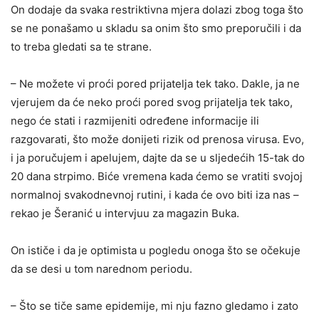
On dodaje da svaka restriktivna mjera dolazi zbog toga što
se ne ponašamo u skladu sa onim što smo preporučili i da
to treba gledati sa te strane.
– Ne možete vi proći pored prijatelja tek tako. Dakle, ja ne
vjerujem da će neko proći pored svog prijatelja tek tako,
nego će stati i razmijeniti određene informacije ili
razgovarati, što može donijeti rizik od prenosa virusa. Evo,
i ja poručujem i apelujem, dajte da se u sljedećih 15-tak do
20 dana strpimo. Biće vremena kada ćemo se vratiti svojoj
normalnoj svakodnevnoj rutini, i kada će ovo biti iza nas –
rekao je Šeranić u intervjuu za magazin Buka.
On ističe i da je optimista u pogledu onoga što se očekuje
da se desi u tom narednom periodu.
– Što se tiče same epidemije, mi nju fazno gledamo i zato