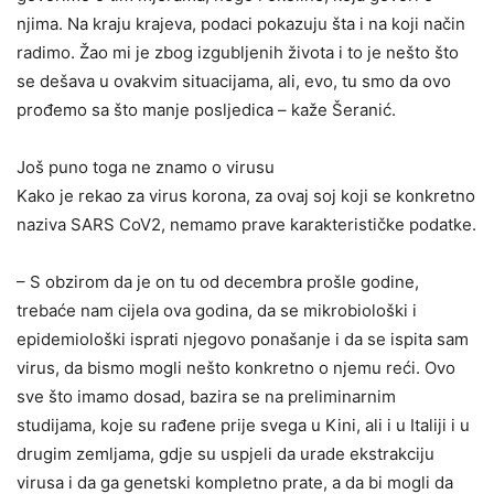
njima. Na kraju krajeva, podaci pokazuju šta i na koji način
radimo. Žao mi je zbog izgubljenih života i to je nešto što
se dešava u ovakvim situacijama, ali, evo, tu smo da ovo
prođemo sa što manje posljedica – kaže Šeranić.
Još puno toga ne znamo o virusu
Kako je rekao za virus korona, za ovaj soj koji se konkretno
naziva SARS CoV2, nemamo prave karakterističke podatke.
– S obzirom da je on tu od decembra prošle godine,
trebaće nam cijela ova godina, da se mikrobiološki i
epidemiološki isprati njegovo ponašanje i da se ispita sam
virus, da bismo mogli nešto konkretno o njemu reći. Ovo
sve što imamo dosad, bazira se na preliminarnim
studijama, koje su rađene prije svega u Kini, ali i u Italiji i u
drugim zemljama, gdje su uspjeli da urade ekstrakciju
virusa i da ga genetski kompletno prate, a da bi mogli da