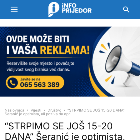
Naslovnica
Vijesti
Društvo
“STRPIMO SE JOŠ 15-20 DANA”
Šeranić je optimista, ali poziva da april...
“STRPIMO SE JOŠ 15-20
DANA” Šeranić je optimista,