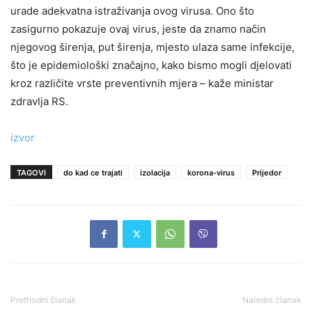
urade adekvatna istraživanja ovog virusa. Ono što
zasigurno pokazuje ovaj virus, jeste da znamo način
njegovog širenja, put širenja, mjesto ulaza same infekcije,
što je epidemiološki značajno, kako bismo mogli djelovati
kroz različite vrste preventivnih mjera – kaže ministar
zdravlja RS.
izvor
TAGOVI
do kad ce trajati
izolacija
korona-virus
Prijedor
Prethodni članak
Naredni članak