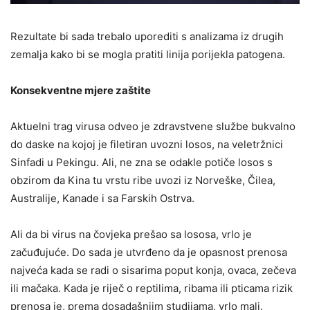
Rezultate bi sada trebalo uporediti s analizama iz drugih
zemalja kako bi se mogla pratiti linija porijekla patogena.
Konsekventne mjere zaštite
Aktuelni trag virusa odveo je zdravstvene službe bukvalno
do daske na kojoj je filetiran uvozni losos, na veletržnici
Sinfadi u Pekingu. Ali, ne zna se odakle potiče losos s
obzirom da Kina tu vrstu ribe uvozi iz Norveške, Čilea,
Australije, Kanade i sa Farskih Ostrva.
Ali da bi virus na čovjeka prešao sa lososa, vrlo je
začuđujuće. Do sada je utvrđeno da je opasnost prenosa
najveća kada se radi o sisarima poput konja, ovaca, zečeva
ili mačaka. Kada je riječ o reptilima, ribama ili pticama rizik
prenosa je, prema dosadašnjim studijama, vrlo mali.