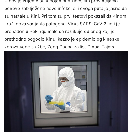
U novije vrijeme su u pojedinim kineskim provincijama
ponovo zabilježene nove infekcije, i ovoga puta je jasno da
su nastale u Kini. Pri tom su prvi testovi pokazali da Kinom
kruži nova varijanta patogena. Virus SARS-CoV-2 koji je
pronađen u Pekingu malo se razlikuje od onog koji je
prethodno pogodio Kinu, kazao je epidemiolog kineske
zdravstvene službe, Zeng Guang za list Global Tajms.