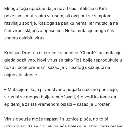
Mnogo toga upućuje da je novi talas infekcija u Kini
povezan s mutiranim virusom, ali ovaj put se simptomi
razvijaju sporije. Razloga za paniku nema, jer mutacija ne
čini virus isključivo opasnijim. Neke mutacije mogu čak
znatno oslabiti virus.
Kristijan Drosten iz berlinske bolnice “Charité” na mutaciju
gleda pozitivno. Novi virus se tako “još bolje reprodukuje u
nosu i bolje prenosi”, kazao je virusolog ukazujući na
najnovije studije.
– Mutacijom, koja prvenstveno pogađa nazalno područje,
virus bi se mogao bolje umnožavati, što vodi ka tome da
epidemija zaista vremenom oslabi – kazao je Drosten.
Virus doduše može napasti i sluznice pluća, no to bi
uzrokovalo da se čovjek osjeća bolesnije, zbog čega ostaje