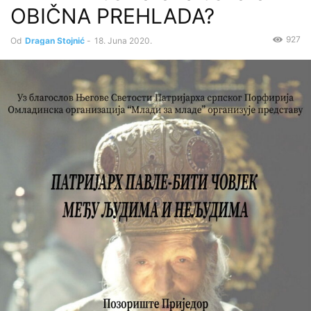
OBIČNA PREHLADA?
927
Od
Dragan Stojnić
-
18. Juna 2020.