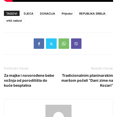
TAGOVI
DJECA
DONACIJA
Prijedor
REPUBLIKA SRBIJA
vrtić radost
Prethodni članak
Naredni članak
Za majke i novorođene bebe
Tradicionalnim planinarskim
vožnja od porodilišta do
maršom počeli “Dani zime na
kuće besplatna
Kozari“