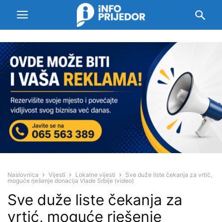
Naslovnica
Vijesti
Lokalne vijesti
Sve duže liste čekanja za vrtić,
moguće rješenje donacija Vlade Srbije (video)
Sve duže liste čekanja za
vrtić, moguće rješenje