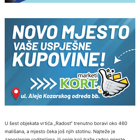
U šest objekata vrtića „Radost“ trenutno boravi oko 460
mališana, a mjesto čeka još njih stotinu. Najteže je
zaposlenim roditeljima, ili onim koji traže radno mjeste,