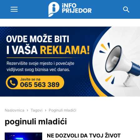
Naslovnica
Tagovi
Poginuli mladići
poginuli mladići
NE DOZVOLI DA TVOJ ŽIVOT