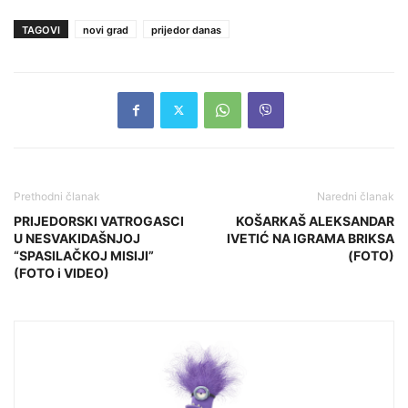
TAGOVI
novi grad
prijedor danas
Prethodni članak
Naredni članak
PRIJEDORSKI VATROGASCI
KOŠARKAŠ ALEKSANDAR
U NESVAKIDAŠNJOJ
IVETIĆ NA IGRAMA BRIKSA
“SPASILAČKOJ MISIJI”
(FOTO)
(FOTO i VIDEO)