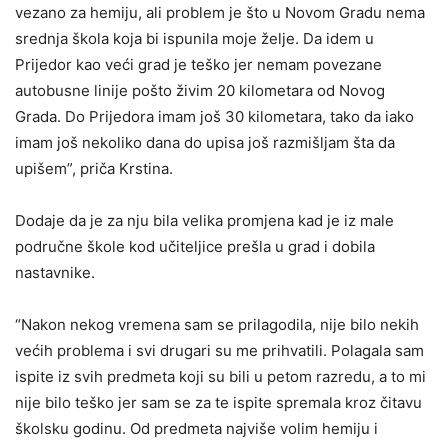
vezano za hemiju, ali problem je što u Novom Gradu nema
srednja škola koja bi ispunila moje želje. Da idem u
Prijedor kao veći grad je teško jer nemam povezane
autobusne linije pošto živim 20 kilometara od Novog
Grada. Do Prijedora imam još 30 kilometara, tako da iako
imam još nekoliko dana do upisa još razmišljam šta da
upišem”, priča Krstina.
Dodaje da je za nju bila velika promjena kad je iz male
područne škole kod učiteljice prešla u grad i dobila
nastavnike.
“Nakon nekog vremena sam se prilagodila, nije bilo nekih
većih problema i svi drugari su me prihvatili. Polagala sam
ispite iz svih predmeta koji su bili u petom razredu, a to mi
nije bilo teško jer sam se za te ispite spremala kroz čitavu
školsku godinu. Od predmeta najviše volim hemiju i