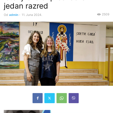
jedan razred
2509
Od
admin
-
11. Juna 2024.