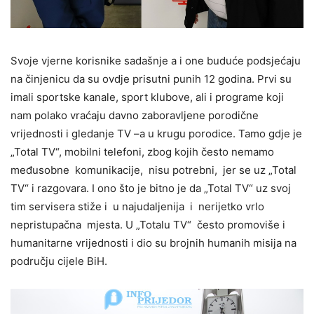
Svoje vjerne korisnike sadašnje a i one buduće podsjećaju
na činjenicu da su ovdje prisutni punih 12 godina. Prvi su
imali sportske kanale, sport klubove, ali i programe koji
nam polako vraćaju davno zaboravljene porodične
vrijednosti i gledanje TV –a u krugu porodice. Tamo gdje je
„Total TV“, mobilni telefoni, zbog kojih često nemamo
međusobne komunikacije, nisu potrebni, jer se uz „Total
TV“ i razgovara. I ono što je bitno je da „Total TV“ uz svoj
tim servisera stiže i u najudaljenija i nerijetko vrlo
nepristupačna mjesta. U „Totalu TV“ često promoviše i
humanitarne vrijednosti i dio su brojnih humanih misija na
području cijele BiH.