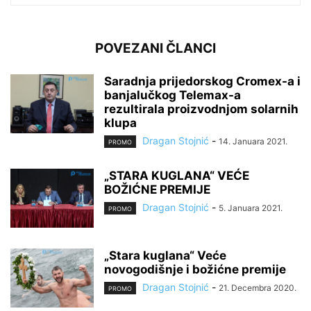
POVEZANI ČLANCI
Saradnja prijedorskog Cromex-a i
banjalučkog Telemax-a
rezultirala proizvodnjom solarnih
klupa
Dragan Stojnić
-
14. Januara 2021.
PROMO
„STARA KUGLANA“ VEĆE
BOŽIĆNE PREMIJE
Dragan Stojnić
-
5. Januara 2021.
PROMO
„Stara kuglana“ Veće
novogodišnje i božićne premije
Dragan Stojnić
-
21. Decembra 2020.
PROMO