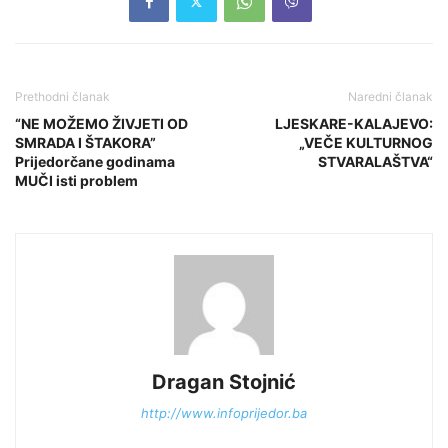
Prethodni članak
Naredni članak
“NE MOŽEMO ŽIVJETI OD
LJESKARE-KALAJEVO:
SMRADA I ŠTAKORA”
„VEČE KULTURNOG
Prijedorčane godinama
STVARALAŠTVA“
MUČI isti problem
Dragan Stojnić
http://www.infoprijedor.ba