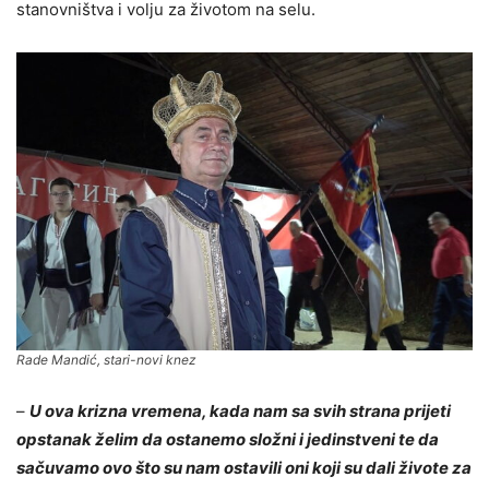
stanovništva i volju za životom na selu.
Rade Mandić, stari-novi knez
–
U ova krizna vremena, kada nam sa svih strana prijeti
opstanak želim da ostanemo složni i jedinstveni te da
sačuvamo ovo što su nam ostavili oni koji su dali živote za