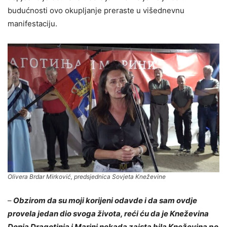
budućnosti ovo okupljanje preraste u višednevnu
manifestaciju.
Olivera Brdar Mirković, predsjednica Sovjeta Kneževine
–
Obzirom da su moji korijeni odavde i da sam ovdje
provela jedan dio svoga života, reći ću da je Kneževina
Donja Dragotinja i Marini nekada zaista bila Kneževina po