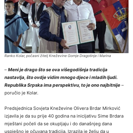
Ranko Kolar, počasni žitelj Kneževine Gornje Dragotinje i Marina
–
Meni je drago što se ova višegodišnja tradicija
nastavlja, što ovdje vidim mnogo djece i mladih ljudi.
Republika Srpska ima perspektivu, to je ono najbitnije
–
poručio je Kolar.
Predsjednica Sovjeta Kneževine Olivera Brdar Mirković
izjavila je da su prije 40 godina na inicijativu Sime Brdara
mještani počeli da se okupljaju i do današnjeg dana
uspješno je očuvana tradicija. Izrazila je želju da u