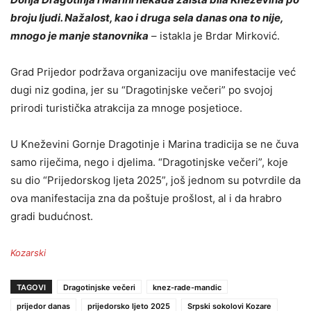
broju ljudi. Nažalost, kao i druga sela danas ona to nije,
mnogo je manje stanovnika
– istakla je Brdar Mirković.
Grad Prijedor podržava organizaciju ove manifestacije već
dugi niz godina, jer su “Dragotinjske večeri” po svojoj
prirodi turistička atrakcija za mnoge posjetioce.
U Kneževini Gornje Dragotinje i Marina tradicija se ne čuva
samo riječima, nego i djelima. “Dragotinjske večeri”, koje
su dio “Prijedorskog ljeta 2025”, još jednom su potvrdile da
ova manifestacija zna da poštuje prošlost, al i da hrabro
gradi budućnost.
Kozarski
TAGOVI
Dragotinjske večeri
knez-rade-mandic
prijedor danas
prijedorsko ljeto 2025
Srpski sokolovi Kozare