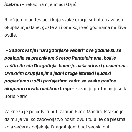
izabran
– rekao nam je mladi Gajić.
Riječ je o manifestaciji koja svake druge subotu u avgustu
okuplja mještane, goste ali i one koji već godinama ne žive
ovdje.
–
Saborovanje i “Dragotinjske večeri” ove godine su se
poklopile sa praznikom Svetog Pantelejmona, koji je
zaštitnik sela Dragotinja, kome je naša crkva i posvećena.
Ovakvim okupljanjima jedni druge istinski i ljudski
pogledamo u oči i podsjetimo zašto se svake godine
okupimo u ovako velikom broju
– kazao je protonamjesnik
Boris Narić.
Za kneza je po četvrti put izabran Rade Mandić. Istakao je
da mu je veliko zadovoljstvo nositi ovu titulu, te da pjesma
koja večeras odjekuje Dragotinjom budi seoski duh