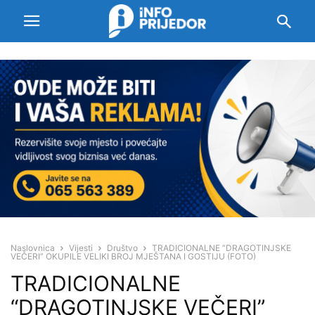
Naslovnica
Vijesti
Društvo
TRADICIONALNE “DRAGOTINJSKE
VEČERI” OKUPILE VELIKI BROJ MJEŠTANA I GOSTIJU (FOTO)
TRADICIONALNE
“DRAGOTINJSKE VEČERI”