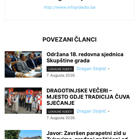
http://www.infoprijedor.ba
POVEZANI ČLANCI
Održana 18. redovna sjednica
Skupštine grada
Dragan Stojnić
-
LOKALNE VIJESTI
7. Augusta 2026.
DRAGOTINJSKE VEČERI –
MJESTO GDJE TRADICIJA ČUVA
SJEĆANJE
Dragan Stojnić
-
LOKALNE VIJESTI
7. Augusta 2026.
Javor: Završen parapetni zid u