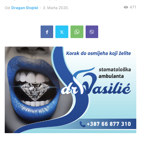
471
Od
Dragan Stojnić
-
3. Marta 2020.