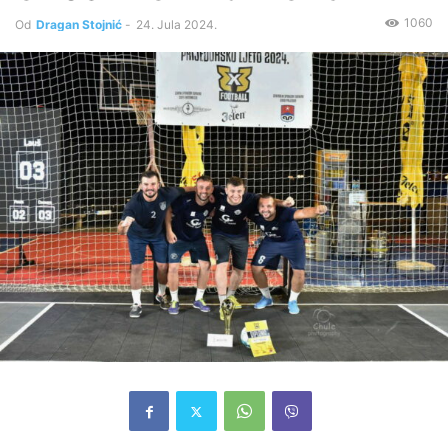
1060
Od
Dragan Stojnić
-
24. Jula 2024.