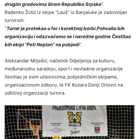
drugim gradovima širom Republike Srpske
“.
Radenko Žutić iz ekipe “Lauš” iz Banjaluke je zadovoljan
turnirom.
“
Turnir je protekao u fer i korektnoj borbi.Pohvalio bih
organizaciju i odazvaćemo se i naredne godine Čestitao
bih ekipi “Peti Neplan” na pobjedi
“.
Aleksandar Milješić, načelnik Odjeljenja za kulturu,
međunarodnu saradnju, sport i nevladine organizacije
čestitao je svim učesnicima, pobjedničkim ekipama,
organizacionom odboru, te FK Kozara Donji Orlovci na
odličnoj organizaciji turnira.