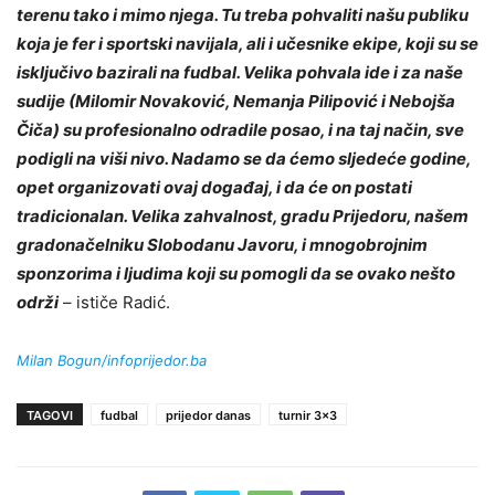
terenu tako i mimo njega. Tu treba pohvaliti našu publiku
koja je fer i sportski navijala, ali i učesnike ekipe, koji su se
isključivo bazirali na fudbal. Velika pohvala ide i za naše
sudije (Milomir Novaković, Nemanja Pilipović i Nebojša
Čiča) su profesionalno odradile posao, i na taj način, sve
podigli na viši nivo. Nadamo se da ćemo sljedeće godine,
opet organizovati ovaj događaj, i da će on postati
tradicionalan. Velika zahvalnost, gradu Prijedoru, našem
gradonačelniku Slobodanu Javoru, i mnogobrojnim
sponzorima i ljudima koji su pomogli da se ovako nešto
održi
– ističe Radić.
Milan Bogun/infoprijedor.ba
TAGOVI
fudbal
prijedor danas
turnir 3x3