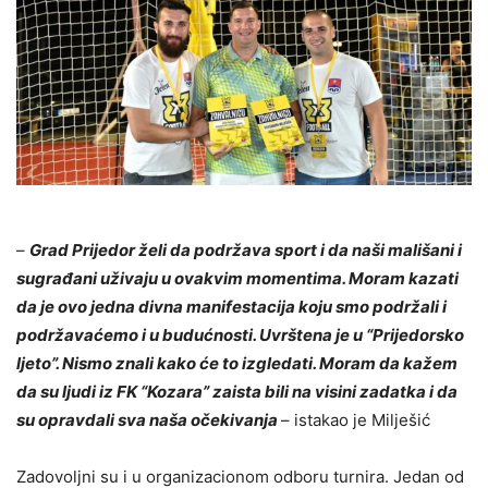
–
Grad Prijedor želi da podržava sport i da naši mališani i
sugrađani uživaju u ovakvim momentima. Moram kazati
da je ovo jedna divna manifestacija koju smo podržali i
podržavaćemo i u budućnosti. Uvrštena je u “Prijedorsko
ljeto”. Nismo znali kako će to izgledati. Moram da kažem
da su ljudi iz FK “Kozara” zaista bili na visini zadatka i da
su opravdali sva naša očekivanja
– istakao je Milješić
Zadovoljni su i u organizacionom odboru turnira. Jedan od