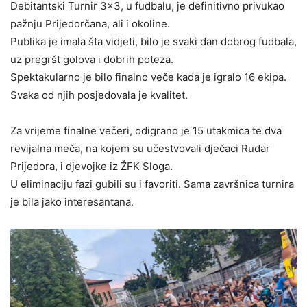
Debitantski Turnir 3×3, u fudbalu, je definitivno privukao
pažnju Prijedorčana, ali i okoline.
Publika je imala šta vidjeti, bilo je svaki dan dobrog fudbala,
uz pregršt golova i dobrih poteza.
Spektakularno je bilo finalno veče kada je igralo 16 ekipa.
Svaka od njih posjedovala je kvalitet.
Za vrijeme finalne večeri, odigrano je 15 utakmica te dva
revijalna meča, na kojem su učestvovali dječaci Rudar
Prijedora, i djevojke iz ŽFK Sloga.
U eliminaciju fazi gubili su i favoriti. Sama završnica turnira
je bila jako interesantana.