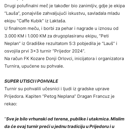
Drugi polufinalni meč je također bio zanimljiv, gdje je ekipa
“Lauša”, ponajviše zahvaljujući iskustvu, savladala mladu
ekipu “Caffe Kubik” iz Laktaša.
U finalnom meču, i borbi za pehar i nagrade u iznosu od
3.000 KM i 1.000 KM za drugoplasiranu ekipu, “Peti
Neplan” iz Gradiške rezultatom 5:3 pobjedila je “Lauš” i
osvojila prvi 3×3 turnir “Prijedor 2024”.
Na račun FK Kozare Donji Orlovci, inicijatora i organizatora
Turnira, upućene su pohvale.
SUPER UTISCI I POHVALE
Turnir su pohvalili učesnici i ljudi iz gradske uprave
Prijedora. Kapiten “Petog Neplana” Dragan Francuz je
rekao:
“
Sve je bilo vrhunski od terena, publike i utakmica. Mislim
da će ovaj turnir preći u jednu tradiciju u Prijedoru i u