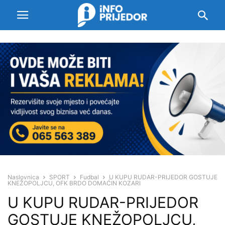
Naslovnica
SPORT
Fudbal
U KUPU RUDAR-PRIJEDOR GOSTUJE
KNEŽOPOLJCU, OFK BRDO DOMAĆIN KOZARI
U KUPU RUDAR-PRIJEDOR
GOSTUJE KNEŽOPOLJCU,