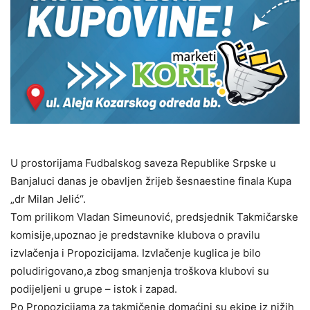
U prostorijama Fudbalskog saveza Republike Srpske u
Banjaluci danas je obavljen žrijeb šesnaestine finala Kupa
„dr Milan Jelić“.
Tom prilikom Vladan Simeunović, predsjednik Takmičarske
komisije,upoznao je predstavnike klubova o pravilu
izvlačenja i Propozicijama. Izvlačenje kuglica je bilo
poludirigovano,a zbog smanjenja troškova klubovi su
podijeljeni u grupe – istok i zapad.
Po Propozicijama za takmičenje domaćini su ekipe iz nižih