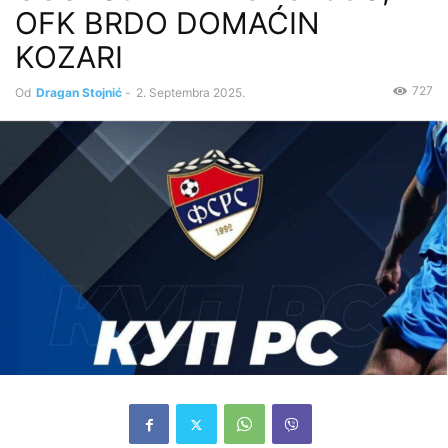
OFK BRDO DOMAĆIN
KOZARI
727
Od
Dragan Stojnić
-
2. Septembra 2025.