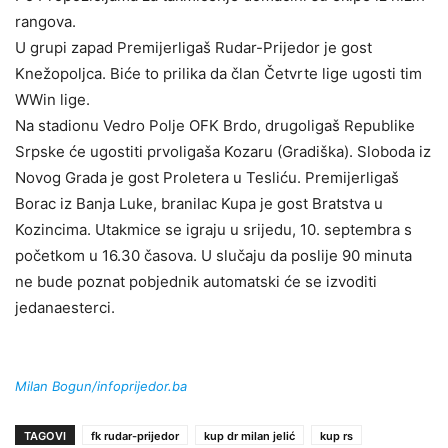
rangova.
U grupi zapad Premijerligaš Rudar-Prijedor je gost
Knežopoljca. Biće to prilika da član Četvrte lige ugosti tim
WWin lige.
Na stadionu Vedro Polje OFK Brdo, drugoligaš Republike
Srpske će ugostiti prvoligaša Kozaru (Gradiška). Sloboda iz
Novog Grada je gost Proletera u Tesliću. Premijerligaš
Borac iz Banja Luke, branilac Kupa je gost Bratstva u
Kozincima. Utakmice se igraju u srijedu, 10. septembra s
početkom u 16.30 časova. U slučaju da poslije 90 minuta
ne bude poznat pobjednik automatski će se izvoditi
jedanaesterci.
Milan Bogun/infoprijedor.ba
TAGOVI
fk rudar-prijedor
kup dr milan jelić
kup rs