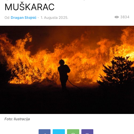
MUŠKARAC
3834
Od
Dragan Stojnić
-
1. Augusta 2025.
Foto: Ilustracija