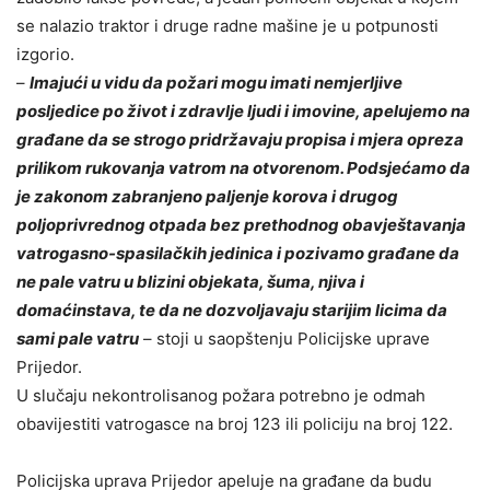
se nalazio traktor i druge radne mašine je u potpunosti
izgorio.
–
Imajući u vidu da požari mogu imati nemjerljive
posljedice po život i zdravlje ljudi i imovine, apelujemo na
građane da se strogo pridržavaju propisa i mjera opreza
prilikom rukovanja vatrom na otvorenom. Podsjećamo da
je zakonom zabranjeno paljenje korova i drugog
poljoprivrednog otpada bez prethodnog obavještavanja
vatrogasno-spasilačkih jedinica i pozivamo građane da
ne pale vatru u blizini objekata, šuma, njiva i
domaćinstava, te da ne dozvoljavaju starijim licima da
sami pale vatru
– stoji u saopštenju Policijske uprave
Prijedor.
U slučaju nekontrolisanog požara potrebno je odmah
obavijestiti vatrogasce na broj 123 ili policiju na broj 122.
Policijska uprava Prijedor apeluje na građane da budu