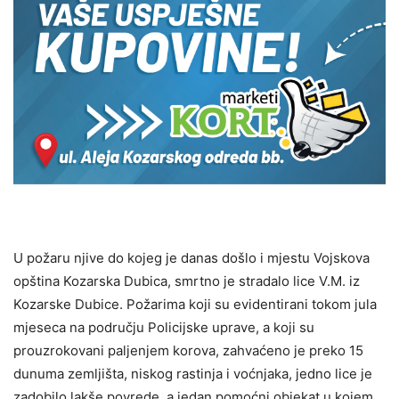
U požaru njive do kojeg je danas došlo i mjestu Vojskova
opština Kozarska Dubica, smrtno je stradalo lice V.M. iz
Kozarske Dubice. Požarima koji su evidentirani tokom jula
mjeseca na području Policijske uprave, a koji su
prouzrokovani paljenjem korova, zahvaćeno je preko 15
dunuma zemljišta, niskog rastinja i voćnjaka, jedno lice je
zadobilo lakše povrede, a jedan pomoćni objekat u kojem