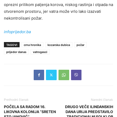
oprezni prilikom paljenja korova, niskog rastinja i otpada na
otvorenom prostoru, jer vatra može vrlo lako izazvati
nekontrolisani požar.
infoprijedor.ba
TAGOVI
crna hronika
kozarska dubica
požar
prijedor danas
vatrogasci
Prethodni članak
Naredni članak
POČELA SA RADOM 16.
DRUGO VEČE ILINDANSKIH
LIKOVNA KOLONIJA “SRETEN
DANA URIJA PREDSTAVILO
STOJANOVIĆ”
TRADICIONALNI FOLKLOR