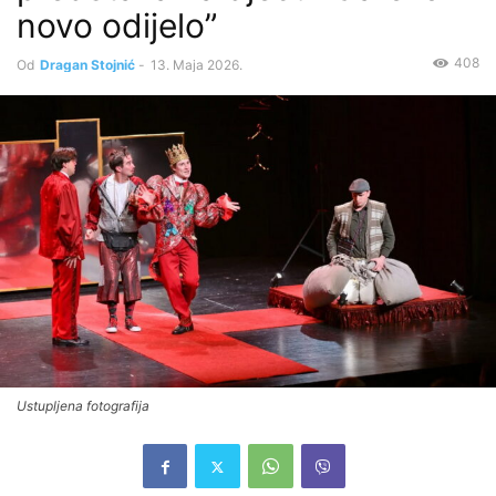
novo odijelo”
408
Od
Dragan Stojnić
-
13. Maja 2026.
Ustupljena fotografija