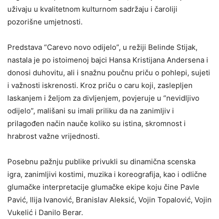
uživaju u kvalitetnom kulturnom sadržaju i čaroliji
pozorišne umjetnosti.
Predstava “Carevo novo odijelo”, u režiji Belinde Stijak,
nastala je po istoimenoj bajci Hansa Kristijana Andersena i
donosi duhovitu, ali i snažnu poučnu priču o pohlepi, sujeti
i važnosti iskrenosti. Kroz priču o caru koji, zaslepljen
laskanjem i željom za divljenjem, povjeruje u “nevidljivo
odijelo”, mališani su imali priliku da na zanimljiv i
prilagođen način nauče koliko su istina, skromnost i
hrabrost važne vrijednosti.
Posebnu pažnju publike privukli su dinamična scenska
igra, zanimljivi kostimi, muzika i koreografija, kao i odlične
glumačke interpretacije glumačke ekipe koju čine Pavle
Pavić, Ilija Ivanović, Branislav Aleksić, Vojin Topalović, Vojin
Vukelić i Danilo Berar.