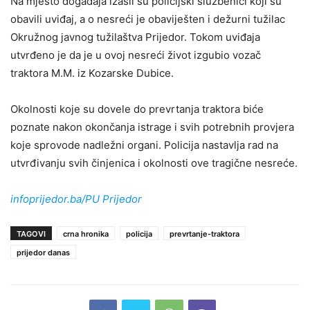
Na mjesto događaja izašli su policijski službenici koji su
obavili uviđaj, a o nesreći je obaviješten i dežurni tužilac
Okružnog javnog tužilaštva Prijedor. Tokom uviđaja
utvrđeno je da je u ovoj nesreći život izgubio vozač
traktora M.M. iz Kozarske Dubice.
Okolnosti koje su dovele do prevrtanja traktora biće
poznate nakon okončanja istrage i svih potrebnih provjera
koje sprovode nadležni organi. Policija nastavlja rad na
utvrđivanju svih činjenica i okolnosti ove tragične nesreće.
infoprijedor.ba/PU Prijedor
TAGOVI
crna hronika
policija
prevrtanje-traktora
prijedor danas