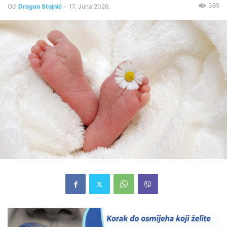
385
Od
Dragan Stojnić
-
17. Juna 2026.