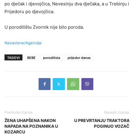
po dječak i djevojčica, Nevesinju dva dječaka, a u Trebinju i
Prijedoru po djevojčica.
U porodilištu Zvornik nije bilo poroda.
Nezavisne/Agencije
TAGOVI
BEBE
porodilista
prijedor danas
Prethodni članak
Naredni članak
ŽENA UHAPŠENA NAKON
U PREVRTANJU TRAKTORA
NAPADA NA POZNANIKA U
POGINUO VOZAČ
KOZARCU