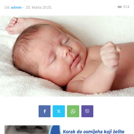
514
Od
admin
-
25. Marta 2025.