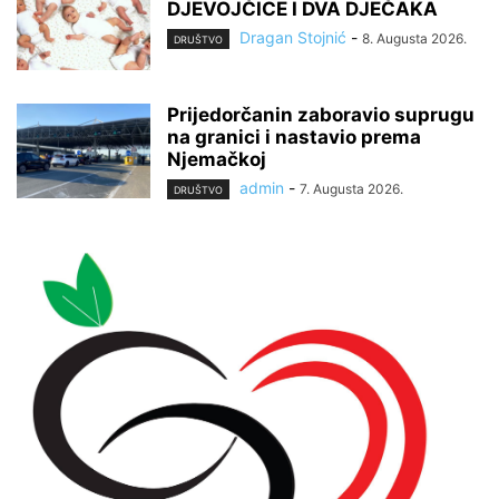
DJEVOJČICE I DVA DJEČAKA
Dragan Stojnić
-
8. Augusta 2026.
DRUŠTVO
Prijedorčanin zaboravio suprugu
na granici i nastavio prema
Njemačkoj
admin
-
7. Augusta 2026.
DRUŠTVO