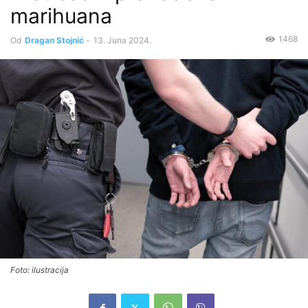
marihuana
1468
Od
Dragan Stojnić
-
13. Juna 2024.
Foto: ilustracija