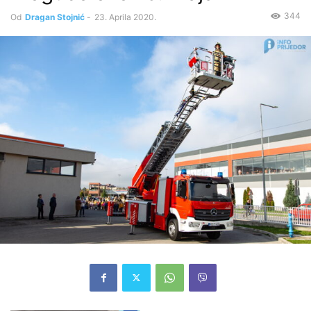
344
Od
Dragan Stojnić
-
23. Aprila 2020.