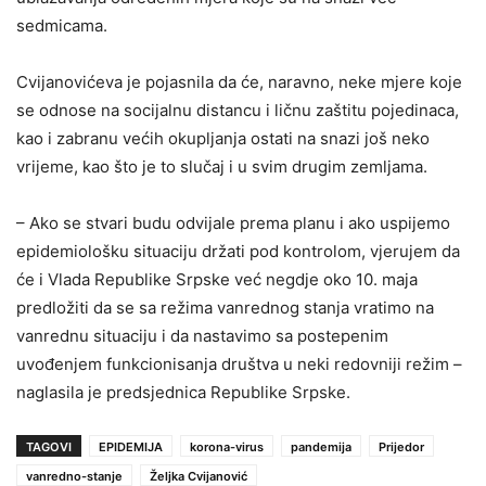
sedmicama.
Cvijanovićeva je pojasnila da će, naravno, neke mjere koje
se odnose na socijalnu distancu i ličnu zaštitu pojedinaca,
kao i zabranu većih okupljanja ostati na snazi još neko
vrijeme, kao što je to slučaj i u svim drugim zemljama.
– Ako se stvari budu odvijale prema planu i ako uspijemo
epidemiološku situaciju držati pod kontrolom, vjerujem da
će i Vlada Republike Srpske već negdje oko 10. maja
predložiti da se sa režima vanrednog stanja vratimo na
vanrednu situaciju i da nastavimo sa postepenim
uvođenjem funkcionisanja društva u neki redovniji režim –
naglasila je predsjednica Republike Srpske.
TAGOVI
EPIDEMIJA
korona-virus
pandemija
Prijedor
vanredno-stanje
Željka Cvijanović