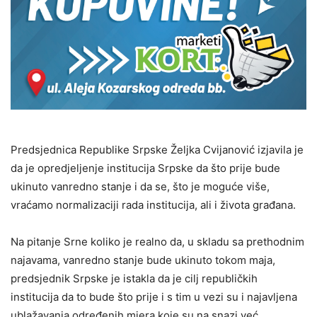
Predsjednica Republike Srpske Željka Cvijanović izjavila je
da je opredjeljenje institucija Srpske da što prije bude
ukinuto vanredno stanje i da se, što je moguće više,
vraćamo normalizaciji rada institucija, ali i života građana.
Na pitanje Srne koliko je realno da, u skladu sa prethodnim
najavama, vanredno stanje bude ukinuto tokom maja,
predsjednik Srpske je istakla da je cilj republičkih
institucija da to bude što prije i s tim u vezi su i najavljena
ublažavanja određenih mjera koje su na snazi već