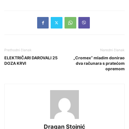
Prethodni članak
Naredni članak
ELEKTRIČARI DAROVALI 25
„Cromex“ mladim donirao
DOZA KRVI
dva računara s pratećom
opremom
Dragan Stojnić