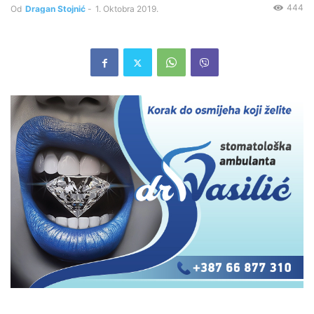
444
Od
Dragan Stojnić
-
1. Oktobra 2019.