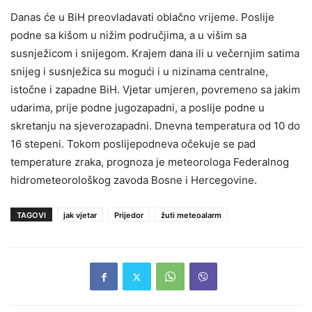
Danas će u BiH preovladavati oblačno vrijeme. Poslije
podne sa kišom u nižim područjima, a u višim sa
susnježicom i snijegom. Krajem dana ili u večernjim satima
snijeg i susnježica su mogući i u nizinama centralne,
istočne i zapadne BiH. Vjetar umjeren, povremeno sa jakim
udarima, prije podne jugozapadni, a poslije podne u
skretanju na sjeverozapadni. Dnevna temperatura od 10 do
16 stepeni. Tokom poslijepodneva očekuje se pad
temperature zraka, prognoza je meteorologa Federalnog
hidrometeorološkog zavoda Bosne i Hercegovine.
TAGOVI
jak vjetar
Prijedor
žuti meteoalarm