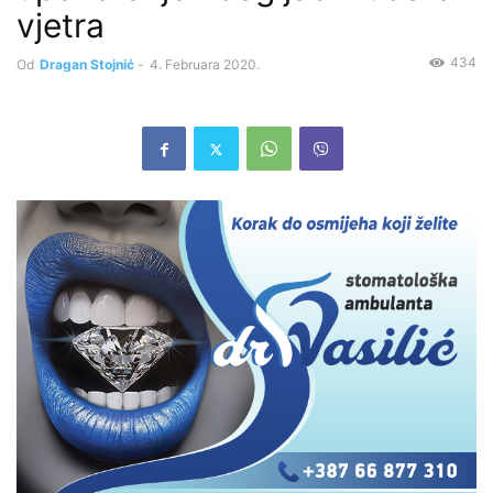
vjetra
434
Od
Dragan Stojnić
-
4. Februara 2020.