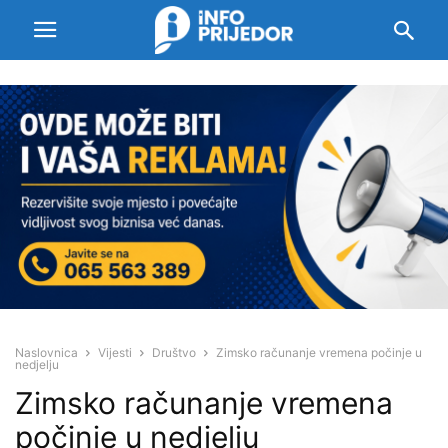
Naslovnica
Vijesti
Društvo
Zimsko računanje vremena počinje u
nedjelju
Zimsko računanje vremena
počinje u nedjelju