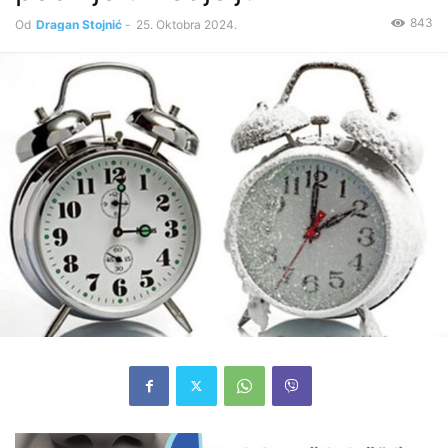
843
Od
Dragan Stojnić
-
25. Oktobra 2024.