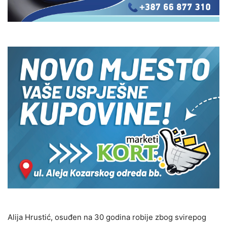
Alija Hrustić, osuđen na 30 godina robije zbog svirepog