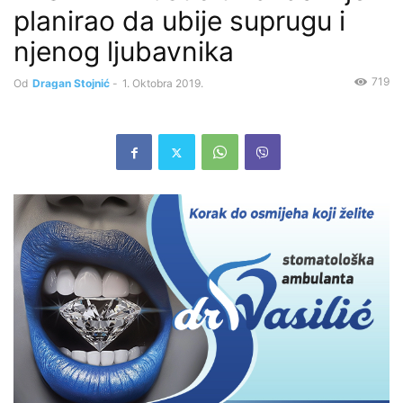
planirao da ubije suprugu i
njenog ljubavnika
719
Od
Dragan Stojnić
-
1. Oktobra 2019.