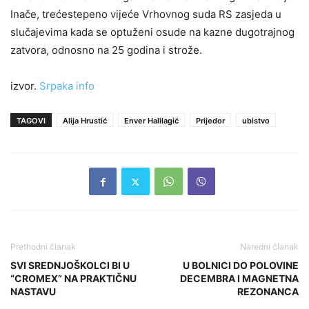
Inače, trećestepeno vijeće Vrhovnog suda RS zasjeda u
slučajevima kada se optuženi osude na kazne dugotrajnog
zatvora, odnosno na 25 godina i strože.
izvor.
Srpaka info
TAGOVI
Alija Hrustić
Enver Halilagić
Prijedor
ubistvo
Prethodni članak
Naredni članak
SVI SREDNJOŠKOLCI BI U
U BOLNICI DO POLOVINE
“CROMEX” NA PRAKTIČNU
DECEMBRA I MAGNETNA
NASTAVU
REZONANCA