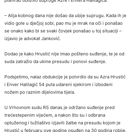
planirao ubistvo supruge Azre i Envera Halilagića.
– Alija kobnog dana nije došao da ubije suprugu. Kada ih je
vidio gole u dječjoj sobi, pao mu je mrak na oči i ponašao
se onako kako bi se svaki čovjek ponašao u toj situaciji –
izjavio je advokat Janković.
Dodao je kako Hrustić nije imao pošteno suđenje, te je od
suda zatražio da ukine presudu i ponovi suđenje.
Podsjetimo, nalaz obdukcije je potvrdio da su Azra Hrustić
i Enver Halilagić 54 puta udareni sjekirom i izbodeni
nožem po raznim dijelovima tijela.
U Vrhovnom sudu RS danas je održano suđenje pred
trećestepenim vijećem, a nakon što su i odbrana
optuženog i tužilaštvo izjavili žalbe na presudu kojom je
Hrustić u februaru ove godine osuđen na 30 godina robije.