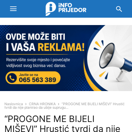
Naslovnica
CRNA HRONIKA
“PROGONE ME BIJELI MIŠEVI” Hrustić
tvrdi da nije planirao da ubije suprugu...
“PROGONE ME BIJELI
MIŠEVI” Hrustić tvrdi da nije