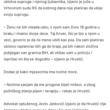
ubistva supruge i njenog ljubavnika, izjavio je juče u
Vrhovnom sudu RS da kobnog dana nije planirao da ubije
svoju suprugu.
– Ženu ne bih nikada ubio; s njom sam živio 18 godina u
braku i imamo dvoje dece. Taj Enver, što je bio s njom u
vezi, govorio je da će mene ubiti kao psa. Da sam planirao
ubistvo isplanirao bih ga do kraja, pa bih nakon zločina
pobjegao van granica BiH, ali otišao sam u policiju i
ispričao im šta se dogodilo – izjavio je Hrustić.
Dodao je kako mjesecima ima noćne more.
– Noćima sanjam da me progone bijeli miševi, a zbog
psihičkog stanja pijem i terapiju – rekao je Hrustić.
Advokat optuženog Jevto Janković izjavio je da Hrustić nije