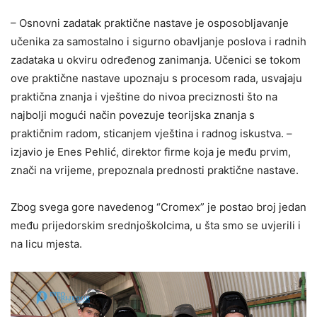
– Osnovni zadatak praktične nastave je osposobljavanje
učenika za samostalno i sigurno obavljanje poslova i radnih
zadataka u okviru određenog zanimanja. Učenici se tokom
ove praktične nastave upoznaju s procesom rada, usvajaju
praktična znanja i vještine do nivoa preciznosti što na
najbolji mogući način povezuje teorijska znanja s
praktičnim radom, sticanjem vještina i radnog iskustva. –
izjavio je Enes Pehlić, direktor firme koja je među prvim,
znači na vrijeme, prepoznala prednosti praktične nastave.
Zbog svega gore navedenog “Cromex” je postao broj jedan
među prijedorskim srednjoškolcima, u šta smo se uvjerili i
na licu mjesta.