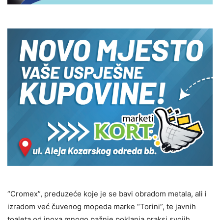
“Cromex”, preduzeće koje je se bavi obradom metala, ali i
izradom već čuvenog mopeda marke “Torini”, te javnih
toaleta od inoxa mnogo pažnje poklanja praksi svojih