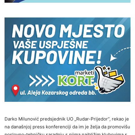
Darko Milunović predsjednik UO „Rudar-Prijedor“, rekao je
na današnjoj press konferenciji da im je želja da promovišu
poslovno-tehničku saradnju s njima najbližim klubovima s