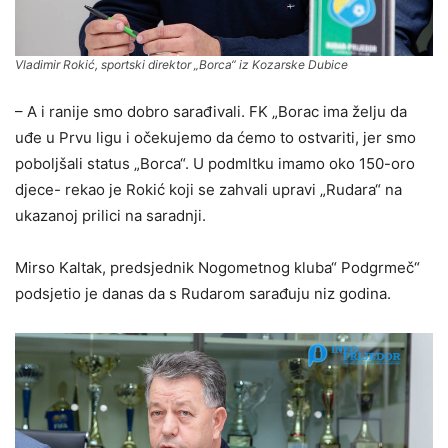
Vladimir Rokić, sportski direktor „Borca“ iz Kozarske Dubice
– A i ranije smo dobro sarađivali. FK „Borac ima želju da
uđe u Prvu ligu i očekujemo da ćemo to ostvariti, jer smo
poboljšali status „Borca“. U podmltku imamo oko 150-oro
djece- rekao je Rokić koji se zahvali upravi „Rudara“ na
ukazanoj prilici na saradnji.
Mirso Kaltak, predsjednik Nogometnog kluba“ Podgrmeč“
podsjetio je danas da s Rudarom sarađuju niz godina.