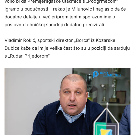
volio bi da Premijerligaške utakmice s „Podgrmečom“
igramo u budućnosti – rekao je Milunović i naglasio da će
dodatne detalje u već pripremljenim sporazumima o
poslovno tehničkoj saradnji dodatno precizirati.
Vladimir Rokić, sportski direktor „Borca“ iz Kozarske
Dubice kaže da im je velika čast što su u poziciji da sarđuju
s „Rudar-Prijedorom“.