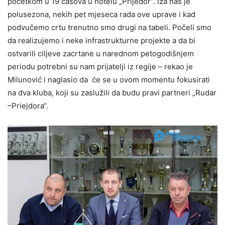
početkom u 19 časova u hotelu „Prijedor“. Iza nas je
polusezona, nekih pet mjeseca rada ove uprave i kad
podvučemo crtu trenutno smo drugi na tabeli. Počeli smo
da realizujemo i neke infrastrukturne projekte a da bi
ostvarili ciljeve zacrtane u narednom petogodišnjem
periodu potrebni su nam prijatelji iz regije – rekao je
Milunović i naglasio da će se u ovom momentu fokusirati
na dva kluba, koji su zaslužili da budu pravi partneri „Rudar
–Priejdora“.