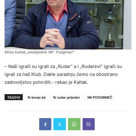
Mirso Kaltak, predsjednik NK“ Podgrmeč“
– Naši igrači su igrali za „Rudar“ a i „Rudarevi“ igrači su
igrali za naš Klub. Dakle saradnju ćemo na obostrano
zadovoljstvo potvrditi.- rekao je Kaltak.
TAGOVI
fk borac kd
fk rudar-prijedor
NK PODGRMEČ