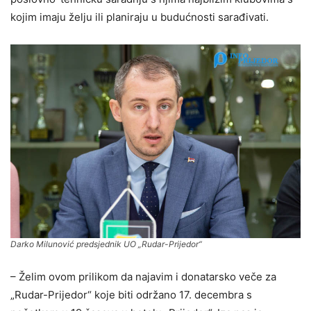
kojim imaju želju ili planiraju u budućnosti sarađivati.
Darko Milunović predsjednik UO „Rudar-Prijedor“
– Želim ovom prilikom da najavim i donatarsko veče za
„Rudar-Prijedor“ koje biti održano 17. decembra s