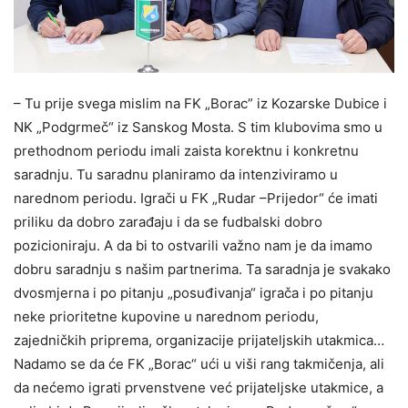
– Tu prije svega mislim na FK „Borac” iz Kozarske Dubice i
NK „Podgrmeč“ iz Sanskog Mosta. S tim klubovima smo u
prethodnom periodu imali zaista korektnu i konkretnu
saradnju. Tu saradnu planiramo da intenziviramo u
narednom periodu. Igrači u FK „Rudar –Prijedor“ će imati
priliku da dobro zarađaju i da se fudbalski dobro
pozicioniraju. A da bi to ostvarili važno nam je da imamo
dobru saradnju s našim partnerima. Ta saradnja je svakako
dvosmjerna i po pitanju „posuđivanja“ igrača i po pitanju
neke prioritetne kupovine u narednom periodu,
zajedničkih priprema, organizacije prijateljskih utakmica…
Nadamo se da će FK „Borac“ ući u viši rang takmičenja, ali
da nećemo igrati prvenstvene već prijateljske utakmice, a