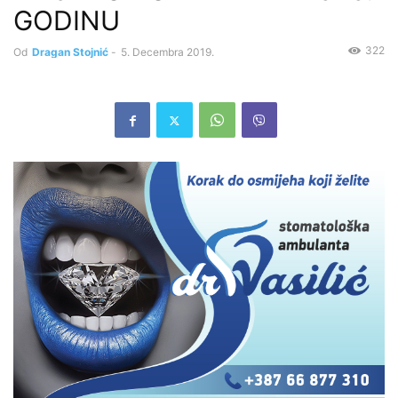
GODINU
322
Od
Dragan Stojnić
-
5. Decembra 2019.