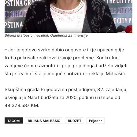
Biljana Malbašić, načelnik Odjeljenja za finansije
– Jer je gotovo svako dobio odgovore ili je upućen gdje
treba pokušati realizovati svoje probleme. Konkretne
zahtjeve ćemo razmotriti i prije prijedloga budžeta vidjeti
šta je realno i šta je moguće uobziriti.- rekla je Malbašić.
Skupština grada Prijedora na posljednjem, 32. zajedanju,
usvojila je Nacrt budžeta za 2020. godinu u iznosu od
44.378.587 KM.
TAGOVI
BILJANA MALBAŠIĆ
BUDŽET
Prijedor