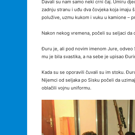
Davali su nam samo neki crni čaj. Umiru dj
zadnju stranu i uđu dva čovjeka koja imaju š
polužive, uzmu kukom i vuku u kamione – pr
Nakon nekog vremena, počeli su seljaci da 
Đuru je, ali pod novim imenom Jure, odveo Š
mu je bila svastika, a na sebe je upisao Đur
Kada su se oporavili čuvali su im stoku. Đur
Nijemci od seljaka po Sisku počeli da uzima
oblačili vojnu uniformu.