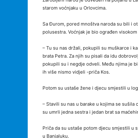
starom voćnjaku u Orlovcima.
Sa Đurom, pored mnoštva naroda su bili i ota
polusestra. Voćnjak je bio ograđen visokom
– Tu su nas držali, pokupili su muškarce i ka
brata Petra. Za njih su pisali da idu dobrovo
pokupili su i negdje odveli. Među njima je bio
ih više nismo vidjeli -priča Kos.
Potom su ustaše žene i djecu smjestili u log
– Stavili su nas u barake u kojima se sušila c
su umrli jedna sestra i jedan brat sa maćehi
Priča da su ustaše potom djecu smjestili u s
u Banjaluku.