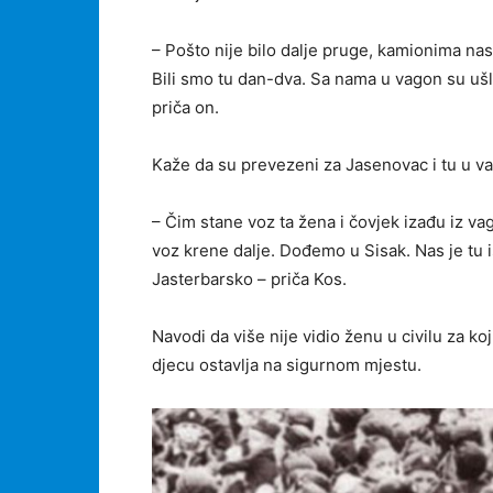
– Pošto nije bilo dalje pruge, kamionima na
Bili smo tu dan-dva. Sa nama u vagon su ušli 
priča on.
Kaže da su prevezeni za Jasenovac i tu u va
– Čim stane voz ta žena i čovjek izađu iz va
voz krene dalje. Dođemo u Sisak. Nas je tu i
Jasterbarsko – priča Kos.
Navodi da više nije vidio ženu u civilu za koj
djecu ostavlja na sigurnom mjestu.