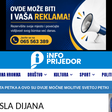
RNA HRONIKA
DRUŠTVO
KULTURA
SPORT
POLIT
A OVO SU DVIJE MOĆNE MOLITVE SVETOJ PETKI
U SUD
ASLA DIJANA