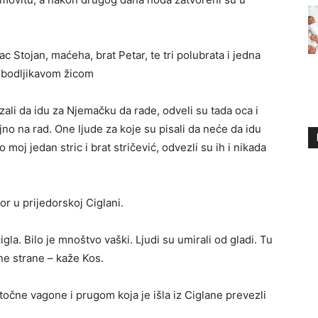
c Stojan, maćeha, brat Petar, te tri polubrata i jedna
 bodljikavom žicom
zali da idu za Njemačku da rade, odveli su tada oca i
ljno na rad. One ljude za koje su pisali da neće da idu
 moj jedan stric i brat stričević, odvezli su ih i nikada
or u prijedorskoj Ciglani.
igla. Bilo je mnoštvo vaški. Ljudi su umirali od gladi. Tu
ne strane – kaže Kos.
točne vagone i prugom koja je išla iz Ciglane prevezli