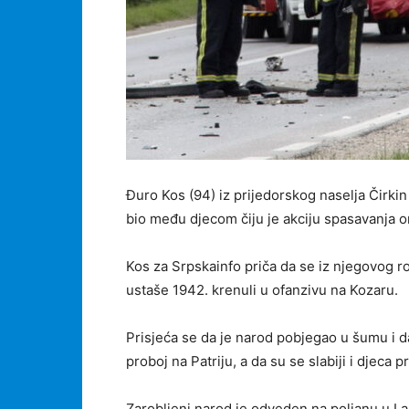
Đuro Kos (94) iz prijedorskog naselja Čirkin
bio među djecom čiju je akciju spasavanja o
Kos za Srpskainfo priča da se iz njegovog ro
ustaše 1942. krenuli u ofanzivu na Kozaru.
Prisjeća se da je narod pobjegao u šumu i d
proboj na Patriju, a da su se slabiji i djeca 
Zarobljeni narod je odveden na poljanu u L