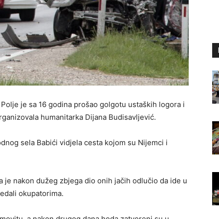
 Polje je sa 16 godina prošao golgotu ustaških logora i
rganizovala humanitarka Dijana Budisavljević.
dnog sela Babići vidjela cesta kojom su Nijemci i
a je nakon dužeg zbjega dio onih jačih odlučio da ide u
predali okupatorima.
amovitu, a nakon drugog dana hoda zatvoreni su u