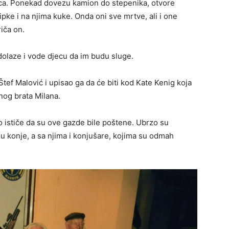
eca. Ponekad dovezu kamion do stepenika, otvore
ipke i na njima kuke. Onda oni sve mrtve, ali i one
iča on.
dolaze i vode djecu da im budu sluge.
tef Malović i upisao ga da će biti kod Kate Kenig koja
inog brata Milana.
o ističe da su ove gazde bile poštene. Ubrzo su
ju konje, a sa njima i konjušare, kojima su odmah