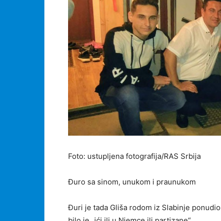
Foto: ustupljena fotografija/RAS Srbija
Đuro sa sinom, unukom i praunukom
Đuri je tada Gliša rodom iz Slabinje ponudio 
bilo je „ići ili u Njemce ili partizane“.